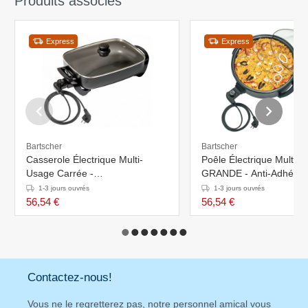
Produits associés
Express
Express
Bartscher
Bartscher
Casserole Électrique Multi-
Poêle Électrique Multi-
Usage Carrée -
GRANDE - Anti-Adhésif 
490x310x195(h)mm
Ø410mm
1-3 jours ouvrés
1-3 jours ouvrés
56,54 €
56,54 €
Contactez-nous!
Vous ne le regretterez pas, notre personnel amical vous