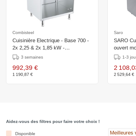
Combisteel
Saro
Cuisinière Electrique - Base 700 -
SARO Cuis
2x 2,25 & 2x 1,85 kW -
ouvert m
800x700x(H)900mm
3 semaines
1-3 jou
992,39 €
2 108,0
1 190,87 €
2 529,64 €
Aidez-vous des filtres pour faire votre choix !
Disponible