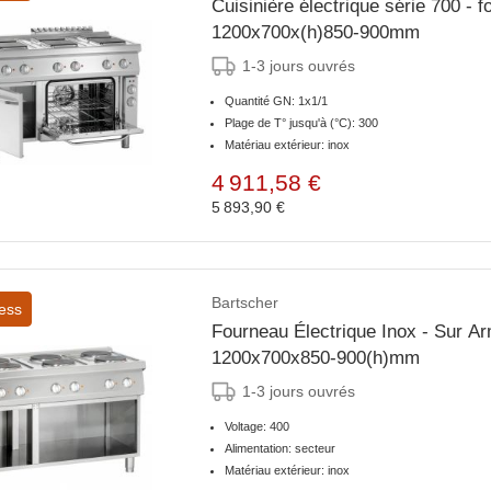
Cuisinière électrique série 700 - 
1200x700x(h)850-900mm
1-3 jours ouvrés
Quantité GN: 1x1/1
Plage de T° jusqu'à (°C): 300
Matériau extérieur: inox
4 911,58 €
5 893,90 €
Bartscher
ess
Fourneau Électrique Inox - Sur 
1200x700x850-900(h)mm
1-3 jours ouvrés
Voltage: 400
Alimentation: secteur
Matériau extérieur: inox