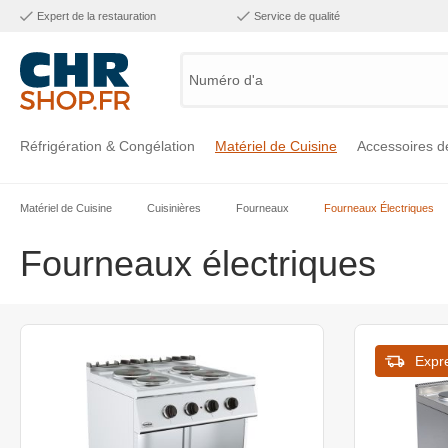
Expert de la restauration
Service de qualité
Numéro d'arti
Réfrigération & Congélation
Matériel de Cuisine
Accessoires d
Matériel de Cuisine
Cuisinières
Fourneaux
Fourneaux Électriques
Voir la catégorie Réfrigération & Congélation
Voir la catégorie Matériel de Cuisine
Voir la catégorie Accessoires de Cuisine
Voir la catégorie Maintien Chaud
Voir la catégorie Inox
Voir la catégorie Bar & Mobilier
Voir la catégorie Laverie & Hygiène
Fourneaux électriques
Expr