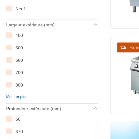
Neuf
Largeur extérieure (mm)
400
Expr
600
660
700
800
Montrer plus
900
Profondeur extérieure (mm)
990
60
1000
370
1200