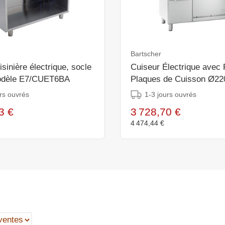
Bartscher
inière électrique, socle
Cuiseur Électrique avec 
odèle E7/CUET6BA
Plaques de Cuisson Ø2
400V - Gastronorm 1/1 -
rs ouvrés
1-3 jours ouvrés
1200x700x850(h)mm
3 €
3 728,70 €
4 474,44 €