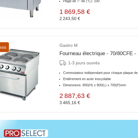
Plage de T° de (°C): 100
1 869,58 €
2 243,50 €
Gastro M
ess
Fourneau électrique - 70/80CFE -
1-3 jours ouvrés
Commutateur indépendant pour chaque plaque de
Entièrement en acier inoxydable
Dimensions: 850(H) x 800(L) x 700(P)mm
2 887,63 €
3 465,16 €