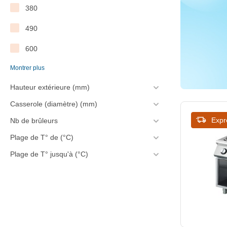
380
490
600
Montrer plus
650
Hauteur extérieure (mm)
670
Casserole (diamètre) (mm)
675
Expr
Nb de brûleurs
700
Plage de T° de (°C)
714
Plage de T° jusqu'à (°C)
730
900