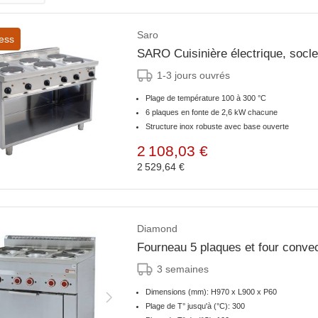
Saro
ess
SARO Cuisinière électrique, soc
1-3 jours ouvrés
Plage de température 100 à 300 °C
6 plaques en fonte de 2,6 kW chacune
Structure inox robuste avec base ouverte
2 108,03 €
2 529,64 €
Diamond
Fourneau 5 plaques et four conve
3 semaines
Dimensions (mm): H970 x L900 x P60
Plage de T° jusqu'à (°C): 300