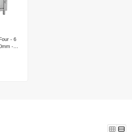
Four - 6
20mm -