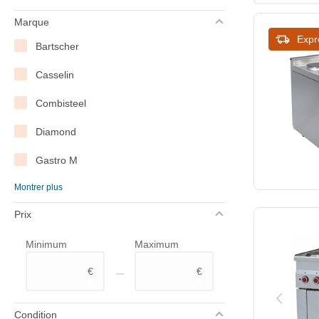
Marque
Expr
Bartscher
Casselin
Combisteel
Diamond
Gastro M
Montrer plus
Lincat
Prix
Modular
Minimum
Maximum
Saro
–
€
€
XXLselect
Condition