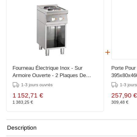
Fourneau Électrique Inox - Sur
Porte Pour
Armoire Ouverte - 2 Plaques De
395x80x46
Ø220mm - 400x700x850-900(h)mm
1-3 jours ouvrés
1-3 jour
1 152,71 €
257,90 €
1 383,25 €
309,48 €
Description