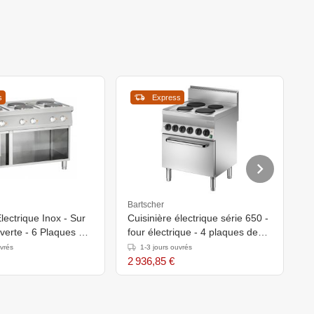
s
Express
Bartscher
B
ectrique Inox - Sur
Cuisinière électrique série 650 -
F
verte - 6 Plaques De
four électrique - 4 plaques de
4
1200x700x850-
cuisson rondes -
A
uvrés
1-3 jours ouvrés
700x650x(h)870mm
8
2 936,85 €
2