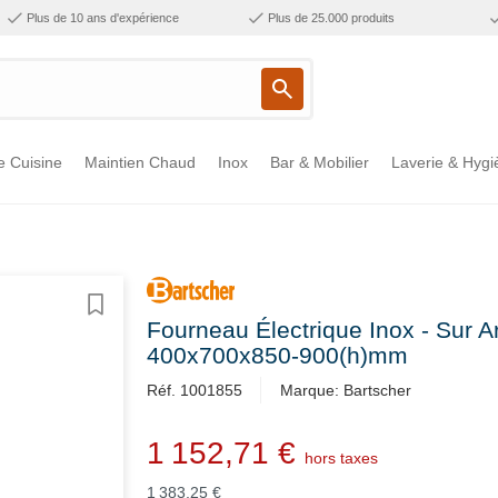
Plus de 10 ans d'expérience
Plus de 25.000 produits
e Cuisine
Maintien Chaud
Inox
Bar & Mobilier
Laverie & Hygi
Fourneau Électrique Inox - Sur 
400x700x850-900(h)mm
Réf. 1001855
Marque: Bartscher
1 152,71 €
hors taxes
1 383,25 €