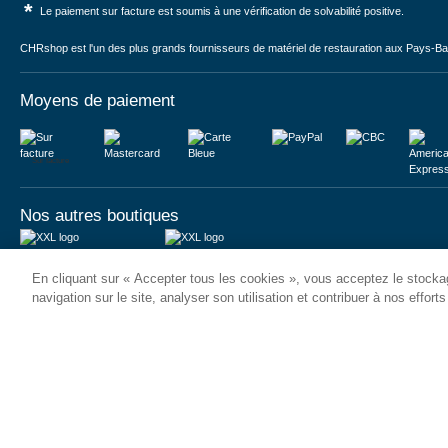
*
Le paiement sur facture est soumis à une vérification de solvabilité positive.
CHRshop est l'un des plus grands fournisseurs de matériel de restauration aux Pays-Bas 
Moyens de paiement
Sur facture
Nos autres boutiques
Juma International B.V.
JUMA International BV
En cliquant sur « Accepter tous les cookies », vous acceptez le stockag
Königsborner Straße 26a
Vrijheidweg 34
39175 Biederitz | Deutschland
1521RR Wormerveer | Nederland
navigation sur le site, analyser son utilisation et contribuer à nos effort
USt-ID: DE321159873
BTW: NL853095048B01
Handelsregister: 58573909
K.V.K.: 58573909
© 2026
CHRshop
Confidentialité et Sécurité
Disclaimer
Conditions Génér