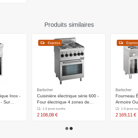
Produits similaires
Express
Expres
Bartscher
Bartscher
que Inox -
Cuisinière électrique série 600 -
Fourneau Él
- Sur
Four électrique 4 zones de
Armoire Ou
cuisson rond -
Ø220mm - 
1-3 jours ouvrés
1-3 jours o
)mm
600x600x(h)900mm
900(h)mm
2 108,08 €
2 169,11 €