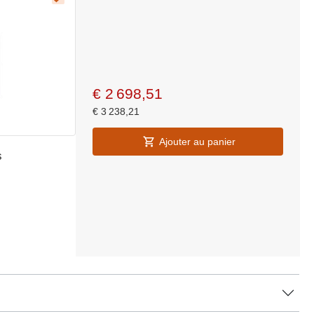
€
2 698,51
€
3 238,21
Ajouter au panier
s