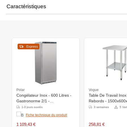
Caractéristiques
Express
Polar
Vogue
Congélateur Inox - 600 Litres -
Table De Travail Inox
Gastronorme 2/1 -
Rebords - 1500x60
780x690x1890(h)mm
1-3 jours ouvrés
3 semaines
5 Var
Fiche technique du produit
1 109,43 €
258,81 €