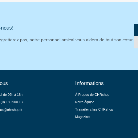
-nous!
egretterez pas, notre personnel amical vous aidera de tout son cœur.
nous
Informations
di de 09h à 18h
À Propos de CHRshop
 (0) 189 900 150
Notre équipe
Travailler chez CHRshop
act@chrshop.fr
Magazine