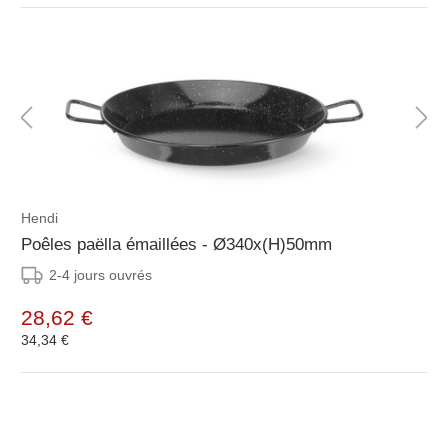
Hendi
Poêles paëlla émaillées - Ø340x(H)50mm
2-4 jours ouvrés
28,62 €
34,34 €