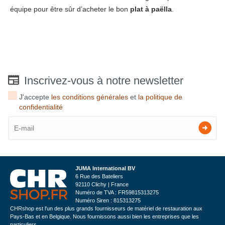
équipe pour être sûr d’acheter le bon
plat à paëlla
.
Inscrivez-vous à notre newsletter
J'accepte
les conditions générales
et
la politique de
confidentialité
JUMA International BV
6 Rue des Bateliers
92110 Clichy | France
Numéro de TVA : FR59815313275
Numéro Siren : 815313275
CHRshop est l'un des plus grands fournisseurs de matériel de restauration aux
Pays-Bas et en Belgique. Nous fournissons aussi bien les entreprises que les
particuliers.