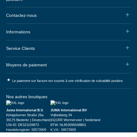
Contactez-nous
Informations
Service Clients
Moyens de paiement
*
Le paiement sur facture est soumis à une vérification de solvabilité positive.
Nos autres boutiques
Juma International B.V.
JUMA International BV
Königsborner Straße 26a
Vrijheidweg 34
39175 Biederitz | Deutschland
1521RR Wormerveer | Nederland
USt-ID: DE321159873
BTW: NL853095048B01
Handelsregister: 58573909
K.V.K.: 58573909