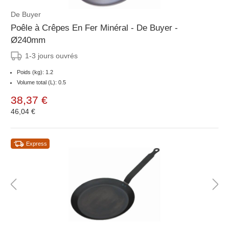
De Buyer
Poêle à Crêpes En Fer Minéral - De Buyer -
Ø240mm
1-3 jours ouvrés
Poids (kg): 1.2
Volume total (L): 0.5
38,37 €
46,04 €
Express