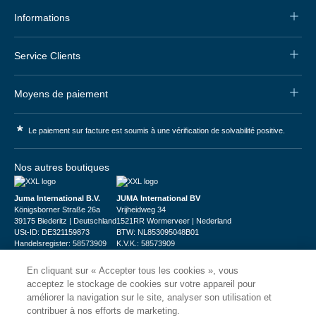
Informations
Service Clients
Moyens de paiement
*
Le paiement sur facture est soumis à une vérification de solvabilité positive.
Nos autres boutiques
Juma International B.V.
JUMA International BV
Königsborner Straße 26a
Vrijheidweg 34
39175 Biederitz | Deutschland
1521RR Wormerveer | Nederland
USt-ID: DE321159873
BTW: NL853095048B01
Handelsregister: 58573909
K.V.K.: 58573909
En cliquant sur « Accepter tous les cookies », vous
acceptez le stockage de cookies sur votre appareil pour
améliorer la navigation sur le site, analyser son utilisation et
contribuer à nos efforts de marketing.