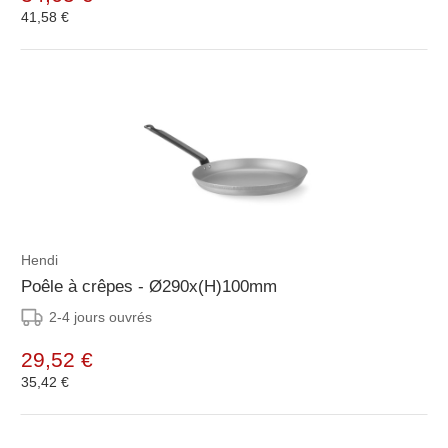
41,58 €
Hendi
Poêle à crêpes - Ø290x(H)100mm
2-4 jours ouvrés
29,52 €
35,42 €