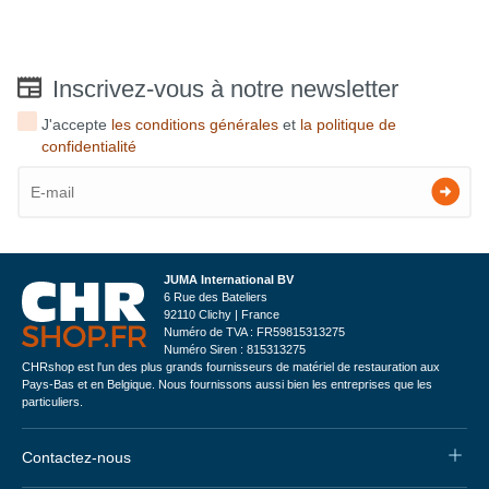
Inscrivez-vous à notre newsletter
J'accepte
les conditions générales
et
la politique de
confidentialité
JUMA International BV
6 Rue des Bateliers
92110 Clichy | France
Numéro de TVA : FR59815313275
Numéro Siren : 815313275
CHRshop est l'un des plus grands fournisseurs de matériel de restauration aux
Pays-Bas et en Belgique. Nous fournissons aussi bien les entreprises que les
particuliers.
Contactez-nous