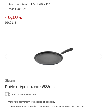
Dimensions (mm): H85 x L284 x P516
Poids (kg): 1.28
46,10 €
55,32 €
Sitram
Poêle crêpe suzette Ø28cm
2-4 jours ouvrés
Matériau aluminium (Al), léger et durable.
Compatible avec halogène, induction, céramique, électrique et gaz.