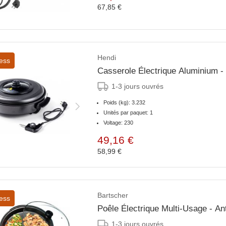
67,85 €
Hendi
ess
Casserole Électrique Aluminium
1-3 jours ouvrés
Poids (kg): 3.232
Unités par paquet: 1
Voltage: 230
49,16 €
58,99 €
Bartscher
ess
Poêle Électrique Multi-Usage - A
1-3 jours ouvrés