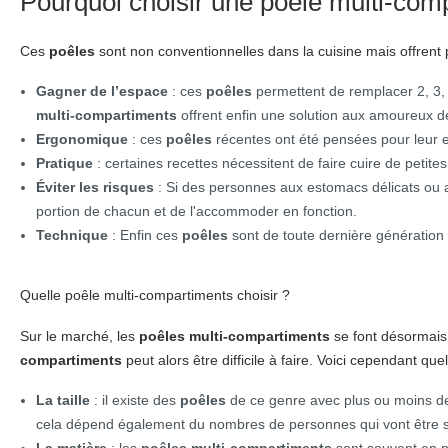
Pourquoi choisir une poêle multi-com
Ces
poêles
sont non conventionnelles dans la cuisine mais offrent 
Gagner de l’espace
: ces
poêles
permettent de remplacer 2, 3, 
multi-compartiments
offrent enfin une solution aux amoureux d
Ergonomique
: ces
poêles
récentes ont été pensées pour leur 
Pratique
: certaines recettes nécessitent de faire cuire de petit
Éviter les risques
: Si des personnes aux estomacs délicats ou au
portion de chacun et de l'accommoder en fonction.
Technique
: Enfin ces
poêles
sont de toute dernière génération 
Quelle poêle multi-compartiments choisir ?
Sur le marché, les
poêles multi-compartiments
se font désormais
compartiments
peut alors être difficile à faire. Voici cependant 
La taille
: il existe des
poêles
de ce genre avec plus ou moins de
cela dépend également du nombres de personnes qui vont être s