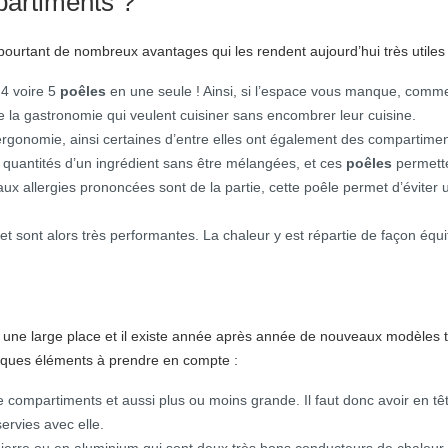
partiments ?
pourtant de nombreux avantages qui les rendent aujourd’hui très utiles e
4 voire 5
poêles
en une seule ! Ainsi, si l’espace vous manque, comme c
e la gastronomie qui veulent cuisiner sans encombrer leur cuisine.
ergonomie, ainsi certaines d’entre elles ont également des compartime
es quantités d’un ingrédient sans être mélangées, et ces
poêles
permette
x allergies prononcées sont de la partie, cette poêle permet d’éviter un
et sont alors très performantes. La chaleur y est répartie de façon équ
 une large place et il existe année après année de nouveaux modèles to
quelques éléments à prendre en compte :
 compartiments et aussi plus ou moins grande. Il faut donc avoir en t
ervies avec elle.