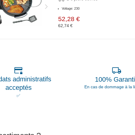
Voltage: 230
52,28 €
62,74 €
ats administratifs
100% Garant
acceptés
En cas de dommage à la li
✅