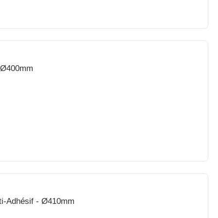
 - Ø400mm
nti-Adhésif - Ø410mm