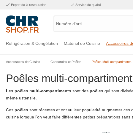
Expert de la restauration
Service de qualité
Numéro d'article, cat
Réfrigération & Congélation
Matériel de Cuisine
Accessoires d
Accessoires de Cuisine
Casseroles et Poêles
Poêles Multi-compartiments
Voir la catégorie Réfrigération & Congélation
Voir la catégorie Matériel de Cuisine
Voir la catégorie Accessoires de Cuisine
Voir la catégorie Maintien Chaud
Voir la catégorie Inox
Voir la catégorie Bar & Mobilier
Voir la catégorie Laverie & Hygiène
Poêles multi-compartiment
Les poêles multi-compartiments
sont des
poêles
qui sont divis
même ustensile.
Ces
poêles
sont récentes et ont vu leur popularité augmenter ces 
cuisine lorsque l’on veut faire différentes petites préparations sans s