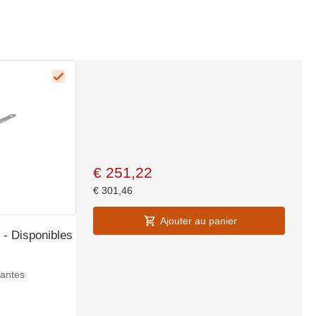
€
251,22
€
301,46
Ajouter au panier
 - Disponibles
iantes