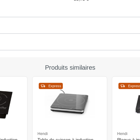
Produits similaires
Express
Expres
Hendi
Hendi
Induction -
Table de cuisson à induction
Plaque à i