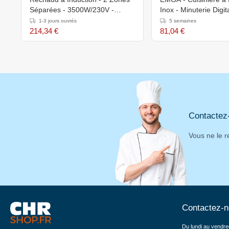
Séparées - 3500W/230V -
Inox - Minuterie Digit
605x360x600(h)mm
1800W
1-3 jours ouvrés
5 semaines
214,34 €
81,04 €
Contactez
Vous ne le r
Contactez-
Du lundi au vendre