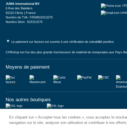
JUMA International BV
+33
6 Rue des Bateliers
cont
92110 Clichy | France
Numéro de TVA : FR59815313275
Numéro Siren : 815313275
*
Le paiement sur facture est soumis à une vérification de solvabilité positive.
CHRshop est l'un des plus grands fournisseurs de matériel de restauration aux Pays-Bas 
Moyens de paiement
Sur facture
Nos autres boutiques
Juma International B.V.
JUMA International BV
En cliquant sur « Accepter tous les cookies », vous acceptez le stockag
Königsborner Straße 26a
Vrijheidweg 34
39175 Biederitz | Deutschland
1521RR Wormerveer | Nederland
navigation sur le site, analyser son utilisation et contribuer à nos effort
USt-ID: DE321159873
BTW: NL853095048B01