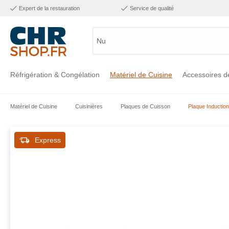
Expert de la restauration
Service de qualité
Numéro
Réfrigération & Congélation
Matériel de Cuisine
Accessoires d
Matériel de Cuisine
Cuisinières
Plaques de Cuisson
Plaque Induction
Voir la catégorie Réfrigération & Congélation
Voir la catégorie Matériel de Cuisine
Voir la catégorie Accessoires de Cuisine
Voir la catégorie Maintien Chaud
Voir la catégorie Inox
Voir la catégorie Bar & Mobilier
Voir la catégorie Laverie & Hygiène
Express