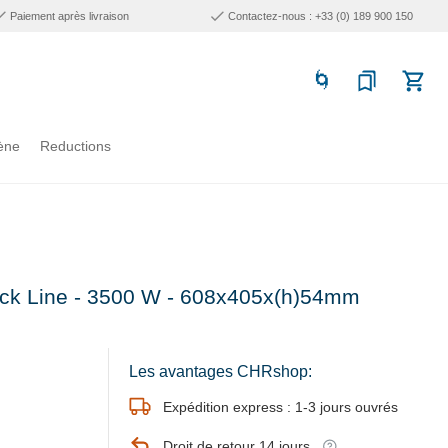
Paiement après livraison
Contactez-nous : +33 (0) 189 900 150
ène
Reductions
lack Line - 3500 W - 608x405x(h)54mm
Les avantages CHRshop:
Expédition express : 1-3 jours ouvrés
Droit de retour 14 jours