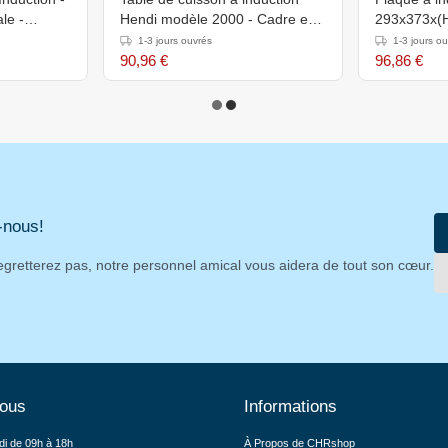
ale -
Hendi modèle 2000 - Cadre en
293x373x
acier inoxydable -
1-3 jours ouvrés
1-3 jours o
Fonctionnement tactile - Surface
90,96 €
96,86 €
en verre céramique
-nous!
egretterez pas, notre personnel amical vous aidera de tout son cœur.
nous
Informations
di de 09h à 18h
À Propos de CHRshop