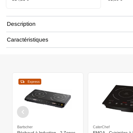
Description
Caractéristiques
Express
Bartscher
CaterChef
Réchaud à Induction - 2 Zones
EMGA - Cuisinière à 