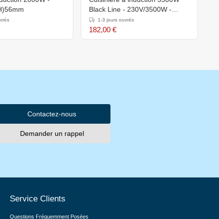
(H)56mm
Black Line - 230V/3500W -
2
337X417X(h)85mm
uvrés
1-3 jours ouvrés
182,00 €
1
Contactez-nous
Demander un rappel
Service Clients
Questions Fréquemment Posées