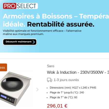
Saro
ess
Wok à Induction - 230V/3500W -
1-3 jours ouvrés
Dimensions (mm): H117 x L340 x P445
Plage de T° jusqu'à (°C): 240
Plage de T° de (°C): 60
296,01 €