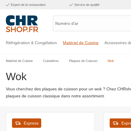
Expert de la restauration
Service de qualité
Numéro d'articl
Réfrigération & Congélation
Matériel de Cuisine
Accessoires d
Matériel de Cuisine
Cuisinières
Plaques de Cuisson
Wok
Voir la catégorie Réfrigération & Congélation
Voir la catégorie Matériel de Cuisine
Voir la catégorie Accessoires de Cuisine
Voir la catégorie Maintien Chaud
Voir la catégorie Inox
Voir la catégorie Bar & Mobilier
Voir la catégorie Laverie & Hygiène
Wok
Vous cherchez des plaques de cuisson pour un wok ? Chez CHRsho
plaques de cuisson classique dans notre assortiment.
Express
Expr