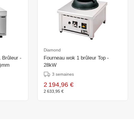
Diamond
 Brûleur -
Fourneau wok 1 brûleur Top -
h)mm
28kW
3 semaines
2 194,96 €
2 633,95 €