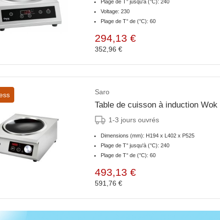
Plage de T° jusqu'à (°C): 240
Voltage: 230
Plage de T° de (°C): 60
294,13 €
352,96 €
Saro
ess
Table de cuisson à induction Wo
1-3 jours ouvrés
Dimensions (mm): H194 x L402 x P525
Plage de T° jusqu'à (°C): 240
Plage de T° de (°C): 60
493,13 €
591,76 €