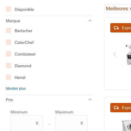
Disponible
Marque
Expr
Bartscher
CaterChef
Combisteel
Diamond
Hendi
Montrer plus
Lincat
Prix
Rieber
Expr
Minimum
Maximum
Saro
–
€
€