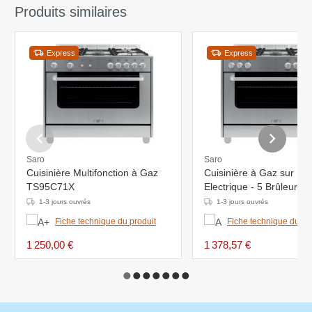
Produits similaires
Express
Express
Saro
Saro
Cuisinière Multifonction à Gaz
Cuisinière à Gaz sur Fo
TS95C71X
Electrique - 5 Brûleurs -
L900xP600xH850mm
1-3 jours ouvrés
1-3 jours ouvrés
Fiche technique du produit
Fiche technique du pr
1 250,00 €
1 378,57 €