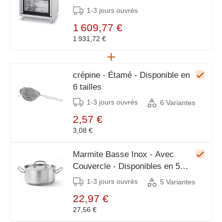
900x655x850/900(h)mm
1-3 jours ouvrés
1 609,77 €
1 931,72 €
crépine - Étamé - Disponible en
6 tailles
1-3 jours ouvrés
6 Variantes
2,57 €
3,08 €
Marmite Basse Inox - Avec
Couvercle - Disponibles en 5
Tailles
1-3 jours ouvrés
5 Variantes
22,97 €
27,56 €