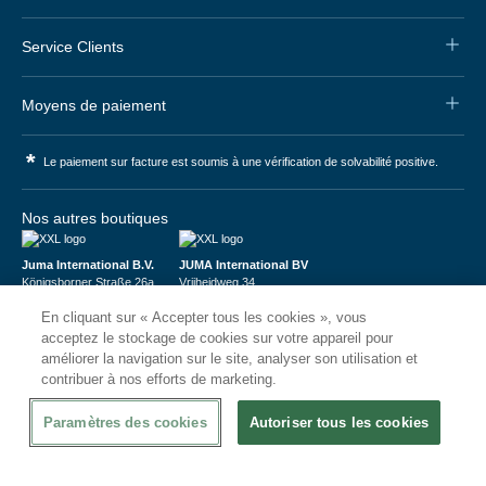
Service Clients
Moyens de paiement
*
Le paiement sur facture est soumis à une vérification de solvabilité positive.
Nos autres boutiques
Juma International B.V.
JUMA International BV
Königsborner Straße 26a
Vrijheidweg 34
39175 Biederitz | Deutschland
1521RR Wormerveer | Nederland
En cliquant sur « Accepter tous les cookies », vous
USt-ID: DE321159873
BTW: NL853095048B01
Handelsregister: 58573909
K.V.K.: 58573909
acceptez le stockage de cookies sur votre appareil pour
améliorer la navigation sur le site, analyser son utilisation et
contribuer à nos efforts de marketing.
Paramètres des cookies
Autoriser tous les cookies
© 2026
CHRshop