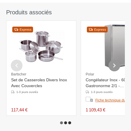
Produits associés
Express
Express
Bartscher
Polar
Set de Casseroles Divers Inox
Congélateur Inox - 600 L
Avec Couvercles
Gastronorme 2/1 -
780x690x1890(h)mm
1-3 jours ouvrés
1-3 jours ouvrés
Fiche technique du pr
117,44 €
1 109,43 €