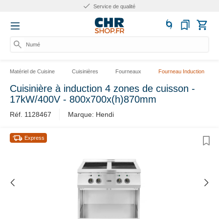
Service de qualité
Numéro
Matériel de Cuisine
Cuisinières
Fourneaux
Fourneau Induction
Cuisinière à induction 4 zones de cuisson -
17kW/400V - 800x700x(h)870mm
Réf. 1128467
Marque: Hendi
Express