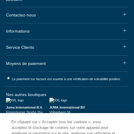
Contactez-nous
Informations
Service Clients
Moyens de paiement
*
Le paiement sur facture est soumis à une vérification de solvabilité positive.
Nos autres boutiques
Juma International B.V.
JUMA International BV
Königsborner Straße 26a
Vrijheidweg 34
39175 Biederitz | Deutschland
1521RR Wormerveer | Nederland
En cliquant sur « Accepter tous les cookies », vous
USt-ID: DE321159873
BTW: NL853095048B01
Handelsregister: 58573909
K.V.K.: 58573909
acceptez le stockage de cookies sur votre appareil pour
améliorer la navigation sur le site, analyser son utilisation et