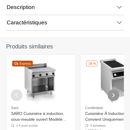
Description
Caractéristiques
Produits similaires
Express
-26 %
Saro
Combisteel
SARO Cuisinière à induction,
Cuisinière À Induction 
sous-meuble ouvert Modèle
Convient Uniquement A
E7/CUI4BAL
Poêles À Induction
1-3 jours ouvrés
3 semaines