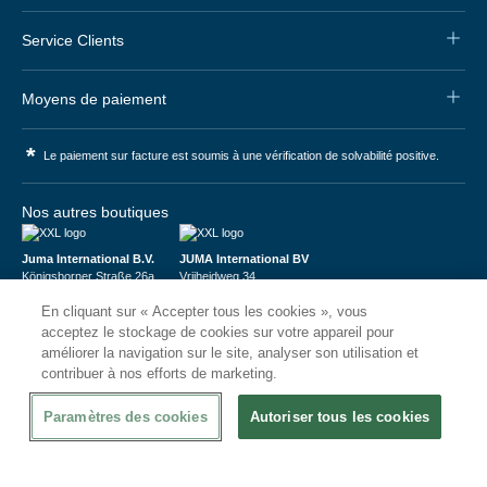
Service Clients
Moyens de paiement
*
Le paiement sur facture est soumis à une vérification de solvabilité positive.
Nos autres boutiques
Juma International B.V.
JUMA International BV
Königsborner Straße 26a
Vrijheidweg 34
39175 Biederitz | Deutschland
1521RR Wormerveer | Nederland
En cliquant sur « Accepter tous les cookies », vous
USt-ID: DE321159873
BTW: NL853095048B01
Handelsregister: 58573909
K.V.K.: 58573909
acceptez le stockage de cookies sur votre appareil pour
améliorer la navigation sur le site, analyser son utilisation et
contribuer à nos efforts de marketing.
Paramètres des cookies
Autoriser tous les cookies
© 2026
CHRshop