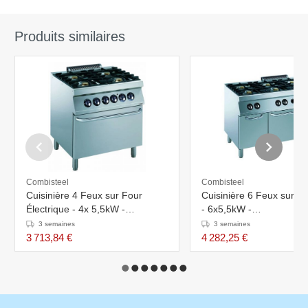
Produits similaires
Combisteel
Combisteel
Cuisinière 4 Feux sur Four
Cuisinière 6 Feux sur F
Électrique - 4x 5,5kW -
- 6x5,5kW -
800x700x900(H)mm
1200x700x900(h)mm
3 semaines
3 semaines
3 713,84 €
4 282,25 €