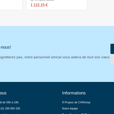
350(L)x660(P)x170(H)mm
1 122,15 €
-nous!
egretterez pas, notre personnel amical vous aidera de tout son cœur.
nous
Informations
di de 09h à 18h
À Propos de CHRshop
 (0) 189 900 150
Notre équipe