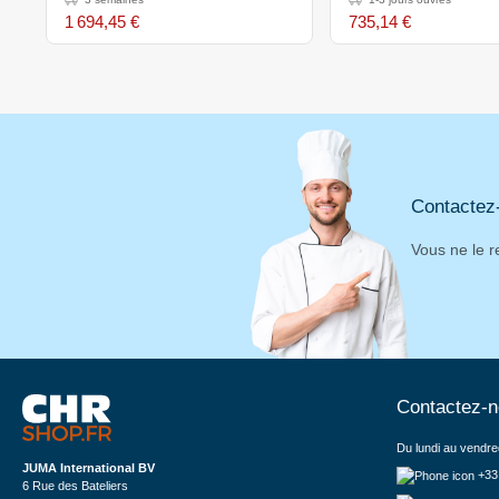
1 694,45 €
735,14 €
Contactez
Vous ne le r
Contactez-
Du lundi au vendre
JUMA International BV
+33
6 Rue des Bateliers