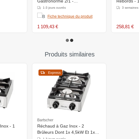
Gastronorme 2/1 -
Rebords -
780x690x1890(h)mm
1-3 jours ouvrés
3 semaines
Fiche technique du produit
1 109,43 €
258,81 €
Produits similaires
Express
Bartscher
nox - 1
Réchaud à Gaz Inox - 2
Brûleurs Dont 1x 4,5kW Et 1x
6,5kW -
1-3 jours ouvrés