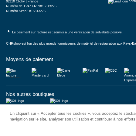
cont
92110 Clichy | France
Numéro de TVA : FR59815313275
Numéro Siren : 815313275
*
Le paiement sur facture est soumis à une vérification de solvabilité positive.
CHRshop est l'un des plus grands fournisseurs de matériel de restauration aux Pays-Bas 
Moyens de paiement
Sur facture
Nos autres boutiques
Juma International B.V.
JUMA International BV
En cliquant sur « Accepter tous les cookies », vous acceptez le stockag
Königsborner Straße 26a
Vrijheidweg 34
39175 Biederitz | Deutschland
1521RR Wormerveer | Nederland
navigation sur le site, analyser son utilisation et contribuer à nos effort
USt-ID: DE321159873
BTW: NL853095048B01
Handelsregister: 58573909
K.V.K.: 58573909