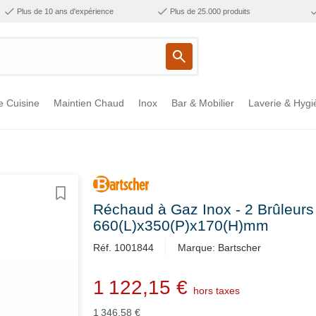
Plus de 10 ans d'expérience
Plus de 25.000 produits
e Cuisine
Maintien Chaud
Inox
Bar & Mobilier
Laverie & Hygi
Réchaud à Gaz Inox - 2 Brûleurs
660(L)x350(P)x170(H)mm
Réf. 1001844
Marque: Bartscher
1 122,15 €
hors taxes
1 346,58 €