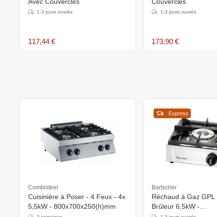
Avec Couvercles
Couvercles
1-3 jours ouvrés
1-3 jours ouvrés
117,44 €
173,90 €
Express
Combisteel
Bartscher
Cuisinière à Poser - 4 Feux - 4x
Réchaud à Gaz GPL I
5,5kW - 800x700x250(h)mm
Brûleur 6,5kW -
350x350x170(h)mm
3 semaines
1-3 jours ouvrés