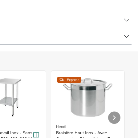
Express
Hendi
H
avail Inox - Sans
Braisière Haut Inox - Avec
P