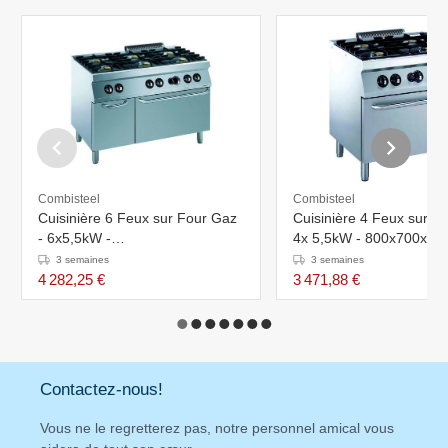
Combisteel
Combisteel
Cuisinière 6 Feux sur Four Gaz
Cuisinière 4 Feux sur F
- 6x5,5kW -
4x 5,5kW - 800x700x9
1200x700x900(h)mm
3 semaines
3 semaines
4 282,25 €
3 471,88 €
Contactez-nous!
Vous ne le regretterez pas, notre personnel amical vous