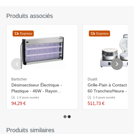
Produits associés
Express
Express
Bartscher
Dualit
Désinsectiseur Électrique -
Grille-Pain à Contact - Du
Plastique - 46W - Rayon
60 Tranches/Heure - 1
D'Action 12m
1-3 jours ouvrés
1-3 jours ouvrés
94,29 €
511,73 €
Produits similaires