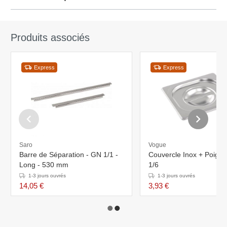
Produits associés
Express
Express
Saro
Vogue
Barre de Séparation - GN 1/1 -
Couvercle Inox + Poign
Long - 530 mm
1/6
1-3 jours ouvrés
1-3 jours ouvrés
14,05 €
3,93 €