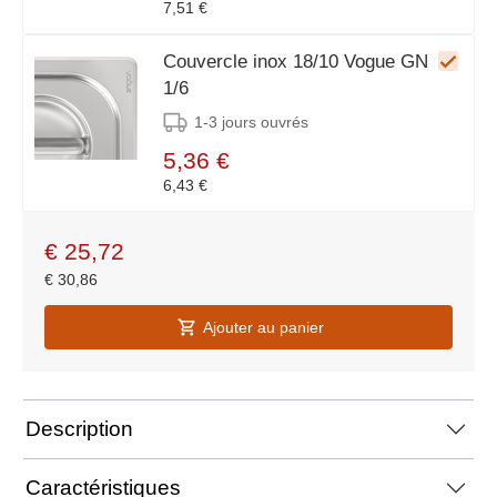
7,51 €
Couvercle inox 18/10 Vogue GN
1/6
1-3 jours ouvrés
5,36 €
6,43 €
€
25,72
€
30,86
Ajouter au panier
Description
Caractéristiques