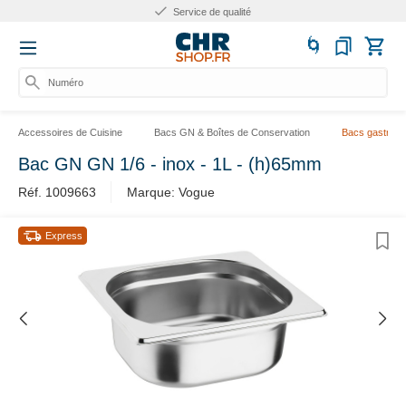
Plus de 10 ans d'expérience
Numéro d'a
Accessoires de Cuisine
Bacs GN & Boîtes de Conservation
Bacs gastrono
Bac GN GN 1/6 - inox - 1L - (h)65mm
Réf. 1009663
Marque: Vogue
Express