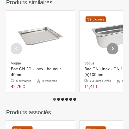
Produits similaires
Express
Vogue
Vogue
Bac GN 2/1 - inox - hauteur
Bac GN - inox - GN 1/4 -
40mm
(h)100mm
5 semaines
6 Variantes
1-3 jours ouvrés
6 Var
42,75 €
11,41 €
Produits associés