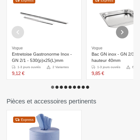
Express
Express
Vogue
Vogue
Entretoise Gastronorme Inox -
Bac GN inox - GN 2/3 - 3
GN 2/1 - 530(p)x25(L)mm
hauteur 40mm
1-3 jours ouvrés
2 Variantes
1-3 jours ouvrés
6 Var
9,12 €
9,85 €
Pièces et accessoires pertinents
Express