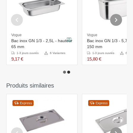
Vogue
Vogue
Bac inox GN 1/3 - 2,5L - hauteur
Bac inox GN 1/3 - 5,7L -
65 mm
150 mm
1-3 jours ouvrés
6 Variantes
1-3 jours ouvrés
6 Var
9,17 €
15,80 €
Produits similaires
Express
Express