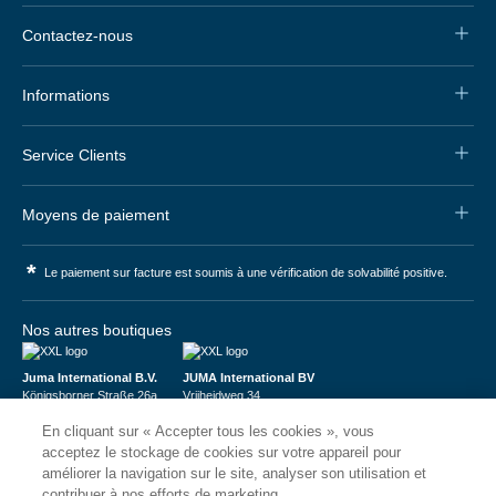
Contactez-nous
Informations
Service Clients
Moyens de paiement
*
Le paiement sur facture est soumis à une vérification de solvabilité positive.
Nos autres boutiques
Juma International B.V.
JUMA International BV
Königsborner Straße 26a
Vrijheidweg 34
39175 Biederitz | Deutschland
1521RR Wormerveer | Nederland
En cliquant sur « Accepter tous les cookies », vous
USt-ID: DE321159873
BTW: NL853095048B01
Handelsregister: 58573909
K.V.K.: 58573909
acceptez le stockage de cookies sur votre appareil pour
améliorer la navigation sur le site, analyser son utilisation et
contribuer à nos efforts de marketing.