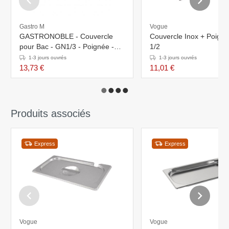
Gastro M
Vogue
GASTRONOBLE - Couvercle
Couvercle Inox + Poign
pour Bac - GN1/3 - Poignée -
1/2
Inox
1-3 jours ouvrés
1-3 jours ouvrés
13,73 €
11,01 €
Produits associés
Express
Express
Vogue
Vogue