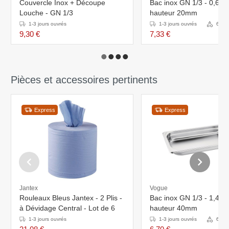
Couvercle Inox + Découpe
Bac inox GN 1/3 - 0,66L 
Louche - GN 1/3
hauteur 20mm
1-3 jours ouvrés
1-3 jours ouvrés
6 Var
9,30 €
7,33 €
Pièces et accessoires pertinents
Express
Express
Jantex
Vogue
Rouleaux Bleus Jantex - 2 Plis -
Bac inox GN 1/3 - 1,45L 
à Dévidage Central - Lot de 6
hauteur 40mm
1-3 jours ouvrés
1-3 jours ouvrés
6 Var