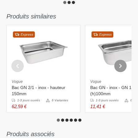
Produits similaires
Express
Express
Vogue
Vogue
Bac GN 2/1 - inox - hauteur
Bac GN - inox - GN 1/4 -
150mm
(h)100mm
1-3 jours ouvrés
6 Variantes
1-3 jours ouvrés
6 Var
62,59 €
11,41 €
Produits associés