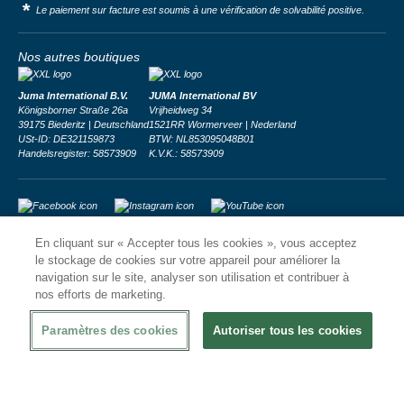
*
Le paiement sur facture est soumis à une vérification de solvabilité positive.
Nos autres boutiques
Juma International B.V.
JUMA International BV
Königsborner Straße 26a
Vrijheidweg 34
39175 Biederitz | Deutschland
1521RR Wormerveer | Nederland
USt-ID: DE321159873
BTW: NL853095048B01
Handelsregister: 58573909
K.V.K.: 58573909
En cliquant sur « Accepter tous les cookies », vous acceptez
© 2026
CHRshop
le stockage de cookies sur votre appareil pour améliorer la
navigation sur le site, analyser son utilisation et contribuer à
Confidentialité et Sécurité
Disclaimer
Conditions Générales
nos efforts de marketing.
Paramètres des cookies
Autoriser tous les cookies