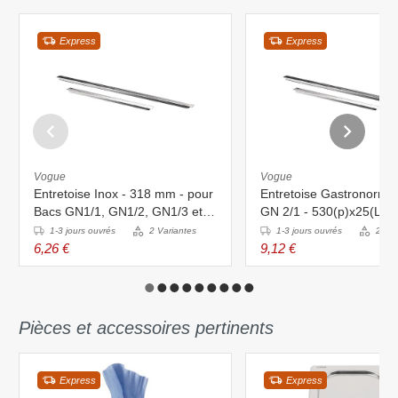
Express
Express
Vogue
Vogue
Entretoise Inox - 318 mm - pour
Entretoise Gastronorme 
Bacs GN1/1, GN1/2, GN1/3 et
GN 2/1 - 530(p)x25(L)
GN2/3
1-3 jours ouvrés
2 Variantes
1-3 jours ouvrés
2 Var
6,26 €
9,12 €
Pièces et accessoires pertinents
Express
Express