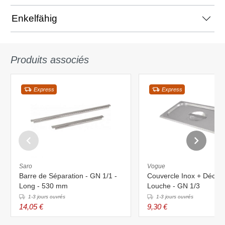
Enkelfähig
Produits associés
Express
Express
Saro
Vogue
Barre de Séparation - GN 1/1 -
Couvercle Inox + Décou
Long - 530 mm
Louche - GN 1/3
1-3 jours ouvrés
1-3 jours ouvrés
14,05 €
9,30 €