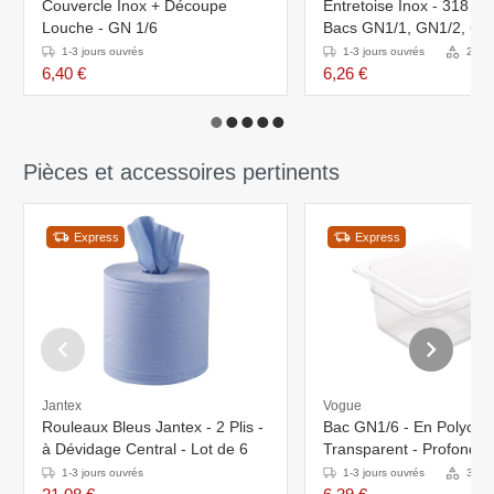
Couvercle Inox + Découpe
Entretoise Inox - 318 m
Louche - GN 1/6
Bacs GN1/1, GN1/2, GN1
GN2/3
1-3 jours ouvrés
1-3 jours ouvrés
2 Var
6,40 €
6,26 €
Pièces et accessoires pertinents
Express
Express
Jantex
Vogue
Rouleaux Bleus Jantex - 2 Plis -
Bac GN1/6 - En Polycar
à Dévidage Central - Lot de 6
Transparent - Profondeu
100mm- Volume 1,60L
1-3 jours ouvrés
1-3 jours ouvrés
3 Var