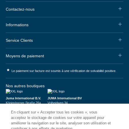
Contactez-nous
Informations
Service Clients
Moyens de paiement
*
Le paiement sur facture est soumis à une vérification de solvabilité positive.
Nos autres boutiques
Juma International B.V.
JUMA International BV
Königsborner Straße 26a
Vrijheidweg 34
39175 Biederitz | Deutschland
1521RR Wormerveer | Nederland
En cliquant sur « Accepter tous les cookies », vous
USt-ID: DE321159873
BTW: NL853095048B01
Handelsregister: 58573909
K.V.K.: 58573909
acceptez le stockage de cookies sur votre appareil pour
améliorer la navigation sur le site, analyser son utilisation et
contribuer à nos efforts de marketing.