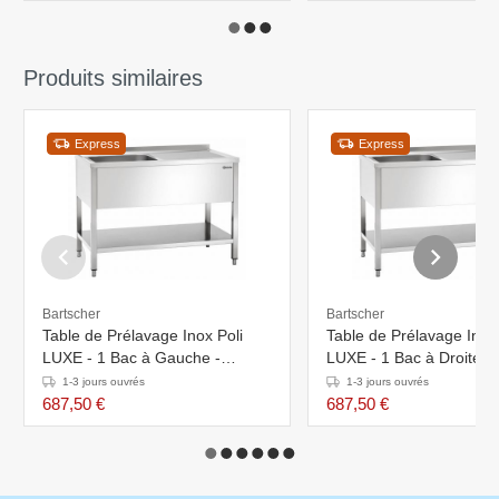
Produits similaires
Express
Express
Bartscher
Bartscher
Table de Prélavage Inox Poli
Table de Prélavage Inox 
LUXE - 1 Bac à Gauche -
LUXE - 1 Bac à Droite -
1200x700x850-900(h)mm
1200x700x850-900(h)
1-3 jours ouvrés
1-3 jours ouvrés
687,50 €
687,50 €