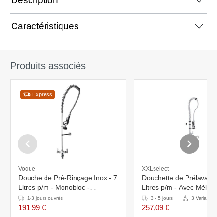
Description
Caractéristiques
Produits associés
Express
Vogue
XXLselect
Douche de Pré-Rinçage Inox - 7
Douchette de Prélavage
Litres p/m - Monobloc -
Litres p/m - Avec Mélan
1860x330x1160(h)mm
Flexible - Bi Trous
1-3 jours ouvrés
3 - 5 jours
3 Variantes
191,99 €
257,09 €