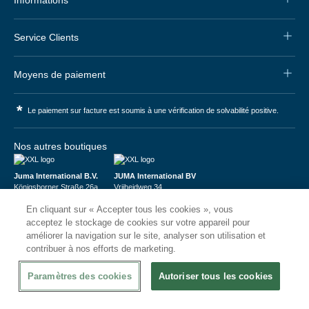
Informations
Service Clients
Moyens de paiement
*
Le paiement sur facture est soumis à une vérification de solvabilité positive.
Nos autres boutiques
Juma International B.V.
JUMA International BV
Königsborner Straße 26a
Vrijheidweg 34
39175 Biederitz | Deutschland
1521RR Wormerveer | Nederland
En cliquant sur « Accepter tous les cookies », vous
USt-ID: DE321159873
BTW: NL853095048B01
Handelsregister: 58573909
K.V.K.: 58573909
acceptez le stockage de cookies sur votre appareil pour
améliorer la navigation sur le site, analyser son utilisation et
contribuer à nos efforts de marketing.
Paramètres des cookies
Autoriser tous les cookies
© 2026
CHRshop