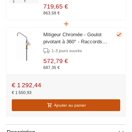
900(h)mm
719,65 €
863,58 €
Mitigeur Chromée - Goulot
pivotant à 360° - Raccords
Tuyaux en Cuivre Ø15mm
1-3 jours ouvrés
572,79 €
687,35 €
€
1 292,44
€
1 550,93
Ajouter au panier