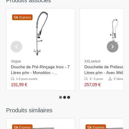
Produits associés
Express
Vogue
XXLselect
Douche de Pré-Rinçage Inox - 7
Douchette de Prélavage
Litres p/m - Monobloc -
Litres p/m - Avec Mélan
1860x330x1160(h)mm
Flexible - Bi Trous
1-3 jours ouvrés
3 - 5 jours
3 Variantes
191,99 €
257,09 €
Produits similaires
Express
Express