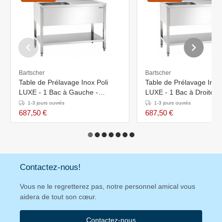
Bartscher
Bartscher
Table de Prélavage Inox Poli
Table de Prélavage Inox 
LUXE - 1 Bac à Gauche -
LUXE - 1 Bac à Droite -
1200x700x850-900(h)mm
1200x700x850-900(h)
1-3 jours ouvrés
1-3 jours ouvrés
687,50 €
687,50 €
Contactez-nous!
Vous ne le regretterez pas, notre personnel amical vous
aidera de tout son cœur.
Contactez-nous