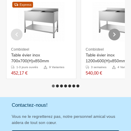
Express
Combisteel
Combisteel
Table évier inox
Table évier inox
700x700(H)x850mm
1200x600(H)x850mm
1-3 jours ouvrés
9 Variantes
3 semaines
4 Variant
452,17 €
540,00 €
Contactez-nous!
Vous ne le regretterez pas, notre personnel amical vous
aidera de tout son cœur.