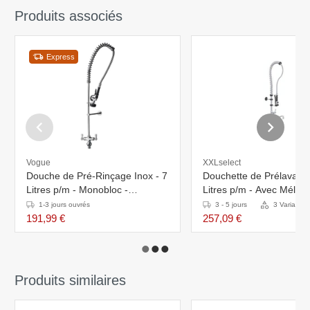
Produits associés
Express
Vogue
XXLselect
Douche de Pré-Rinçage Inox - 7
Douchette de Prélavage
Litres p/m - Monobloc -
Litres p/m - Avec Mélan
1860x330x1160(h)mm
Flexible - Bi Trous
1-3 jours ouvrés
3 - 5 jours
3 Variantes
191,99 €
257,09 €
Produits similaires