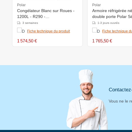
Polar
Polar
Congélateur Blanc sur Roues -
Armoire réfrigérée n
1200L - R290 -
double porte Polar S
1340x810x2000(h)mm
1200L G595 -
3 semaines
1-3 jours ouvrés
1345x815x(H)2000m
Fiche technique du produit
Fiche technique du
à -10°C
1 574,50 €
1 765,50 €
Contactez
Vous ne le r