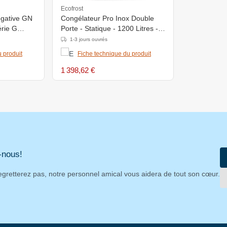
Ecofrost
égative GN
Congélateur Pro Inox Double
érie G
Porte - Statique - 1200 Litres -
1340x810x(H)2010mm
1-3 jours ouvrés
m - -20°C
 produit
Fiche technique du produit
1 398,62 €
-nous!
egretterez pas, notre personnel amical vous aidera de tout son cœur.