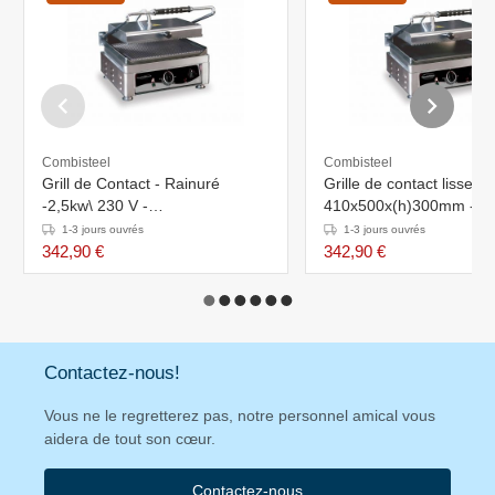
Combisteel
Combisteel
Grill de Contact - Rainuré
Grille de contact lisse/ra
-2,5kw\ 230 V -
410x500x(h)300mm - 2
410x500x(h)300mm
2,5kW
1-3 jours ouvrés
1-3 jours ouvrés
342,90 €
342,90 €
Contactez-nous!
Vous ne le regretterez pas, notre personnel amical vous
aidera de tout son cœur.
Contactez-nous