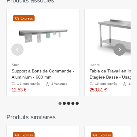
Produits associés
Express
Saro
Hendi
Support à Bons de Commande -
Table de Travail en Inox 
Aluminium - 600 mm
Étagère Basse - Usage In
L-400 x P-600mm
1-3 jours ouvrés
2 Variantes
15 jours ouvrés
15 Va
12,53 €
253,81 €
Produits similaires
Express
Express