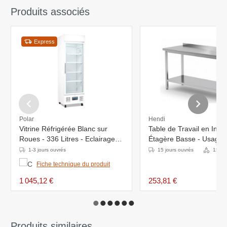
Produits associés
Express
Polar
Hendi
Vitrine Réfrigérée Blanc sur
Table de Travail en Inox 
Roues - 336 Litres - Eclairage -
Étagère Basse - Usage In
620x570x1900(h)mm
L-400 x P-600mm
1-3 jours ouvrés
15 jours ouvrés
15 Va
Fiche technique du produit
1 045,12 €
253,81 €
Produits similaires