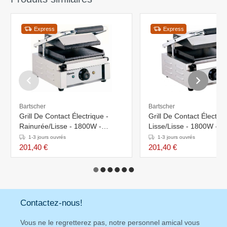
Express
Express
Bartscher
Bartscher
Grill De Contact Électrique -
Grill De Contact Électriq
Rainurée/Lisse - 1800W -
Lisse/Lisse - 1800W -
290x370x200(h)mm
290x370x200(h)mm
1-3 jours ouvrés
1-3 jours ouvrés
201,40 €
201,40 €
Contactez-nous!
Vous ne le regretterez pas, notre personnel amical vous