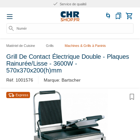
Service de qualité
Numéro
Matériel de Cuisine
Grills
Machines & Grills à Paninis
Grill De Contact Électrique Double - Plaques
Rainurée/Lisse - 3600W -
570x370x200(h)mm
Réf. 1001576
Marque: Bartscher
Express