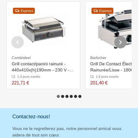
Express
Express
Combisteel
Bartscher
Grill contact/panini rainuré -
Grill De Contact Électriq
440x410x(h)190mm - 230 V -
Rainurée/Lisse - 1800W
Surface de cuisson 340x220mm
290x370x200(h)mm
1-3 jours ouvrés
1-3 jours ouvrés
221,71 €
201,40 €
Contactez-nous!
Vous ne le regretterez pas, notre personnel amical vous
aidera de tout son cœur.