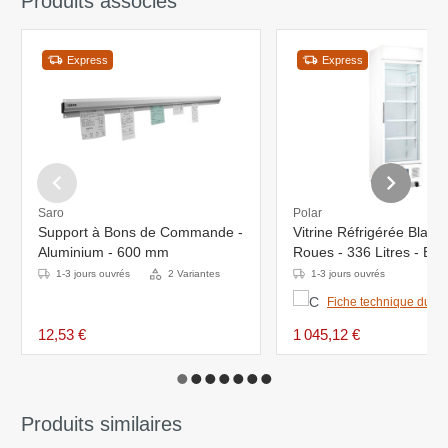
Produits associés
Express
Express
Saro
Polar
Support à Bons de Commande -
Vitrine Réfrigérée Blanc
Aluminium - 600 mm
Roues - 336 Litres - Ecla
620x570x1900(h)mm
1-3 jours ouvrés
2 Variantes
1-3 jours ouvrés
Fiche technique du pr
12,53 €
1 045,12 €
Produits similaires