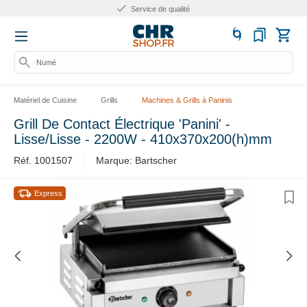
Service de qualité
Numéro
Matériel de Cuisine
Grills
Machines & Grills à Paninis
Grill De Contact Électrique 'Panini' -
Lisse/Lisse - 2200W - 410x370x200(h)mm
Réf. 1001507
Marque: Bartscher
Express