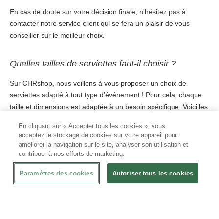
En cas de doute sur votre décision finale, n'hésitez pas à
contacter notre service client qui se fera un plaisir de vous
conseiller sur le meilleur choix.
Quelles tailles de serviettes faut-il choisir ?
Sur CHRshop, nous veillons à vous proposer un choix de
serviettes adapté à tout type d’événement ! Pour cela, chaque
taille et dimensions est adaptée à un besoin spécifique. Voici les
différentes tailles de serviette que nous proposons :
En cliquant sur « Accepter tous les cookies », vous
acceptez le stockage de cookies sur votre appareil pour
• Serviette 20×20 : Cette taille est parfaitement adaptée en
améliorer la navigation sur le site, analyser son utilisation et
utilisation sous un verre ou sous un plat. Petite et pratique, cette
contribuer à nos efforts de marketing.
serviette pourra accompagner votre clientèle dans les
événements tels que les cocktails par exemple. Ils pourront
Paramètres des cookies
Autoriser tous les cookies
facilement la prendre en main tout en circulant afin de se servir
au buffet.
• Serviette 30×30 : cette taille est parfaitement adaptée pour les