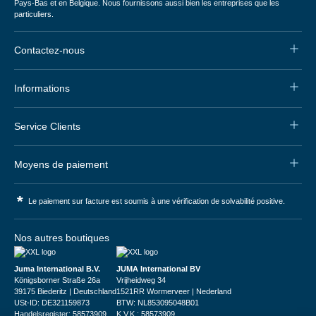
Pays-Bas et en Belgique. Nous fournissons aussi bien les entreprises que les
particuliers.
Contactez-nous
Informations
Service Clients
Moyens de paiement
*
Le paiement sur facture est soumis à une vérification de solvabilité positive.
Nos autres boutiques
Juma International B.V.
JUMA International BV
Königsborner Straße 26a
Vrijheidweg 34
39175 Biederitz | Deutschland
1521RR Wormerveer | Nederland
USt-ID: DE321159873
BTW: NL853095048B01
Handelsregister: 58573909
K.V.K.: 58573909