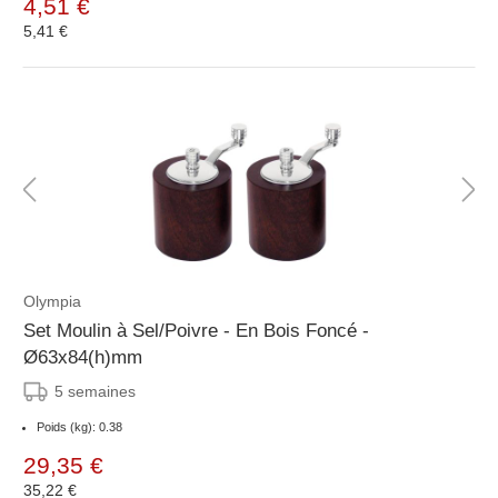
4,51 €
5,41 €
Olympia
Set Moulin à Sel/Poivre - En Bois Foncé -
Ø63x84(h)mm
5 semaines
Poids (kg): 0.38
29,35 €
35,22 €