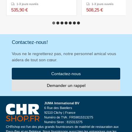
850-900mm -
850-900mm -
1-3 jours ouvrés
1-3 jours ouvrés
1800(L)x700(P)mm
1800(L)x600(P)mm
535,90 €
508,25 €
Contactez-nous!
Vous ne le regretterez pas, notre personnel amical vous
aidera de tout son cœur.
Contactez-nous
Demander un rappel
JUMA International BV
6 Rue des Bateliers
92110 Clichy | France
Numéro de TVA : FR59815313275
Numéro Siren : 815313275
CHRshop est l'un des plus grands fournisseurs de matériel de restauration aux
Pays-Bas et en Belgique. Nous fournissons aussi bien les entreprises que les