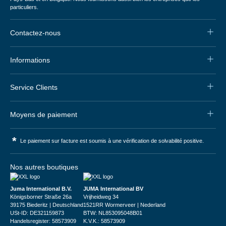
particuliers.
Contactez-nous
Informations
Service Clients
Moyens de paiement
*
Le paiement sur facture est soumis à une vérification de solvabilité positive.
Nos autres boutiques
Juma International B.V.
JUMA International BV
Königsborner Straße 26a
Vrijheidweg 34
39175 Biederitz | Deutschland
1521RR Wormerveer | Nederland
USt-ID: DE321159873
BTW: NL853095048B01
Handelsregister: 58573909
K.V.K.: 58573909