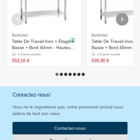
Bartscher
Bartscher
Table De Travail Inox + Étagère
Table De Travail Inox + 
Basse + Bord 40mm - Hauteur
Basse + Bord 40mm - H
850-900mm -
850-900mm -
1-3 jours ouvrés
1-3 jours ouvrés
2000(L)x600(P)mm
1800(L)x700(P)mm
553,16 €
535,90 €
Contactez-nous!
Vous ne le regretterez pas, notre personnel amical vous
aidera de tout son cœur.
Contactez-nous