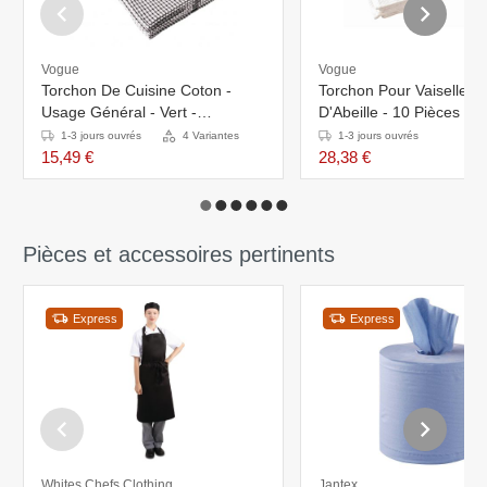
Vogue
Vogue
Torchon De Cuisine Coton -
Torchon Pour Vaiselle - 
Usage Général - Vert -
D'Abeille - 10 Pièces -
762(l)x508(L)mm - 10 Pièces
PROMOTION XXL!
1-3 jours ouvrés
4 Variantes
1-3 jours ouvrés
15,49 €
28,38 €
Pièces et accessoires pertinents
Express
Express
Whites Chefs Clothing
Jantex