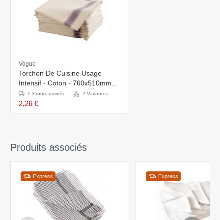
Vogue
Torchon De Cuisine Usage
Intensif - Coton - 760x510mm -
Rouge - Par Pièce
1-3 jours ouvrés
2 Variantes
2,26 €
Produits associés
Express
Express