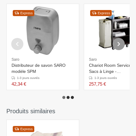
Express
Express
Saro
Saro
Distributeur de savon SARO
Chariot Room Services A
modèle SPM
Sacs à Linge -
1420x450x1120(h)mm
1-3 jours ouvrés
1-3 jours ouvrés
42,34 €
257,75 €
Produits similaires
Express