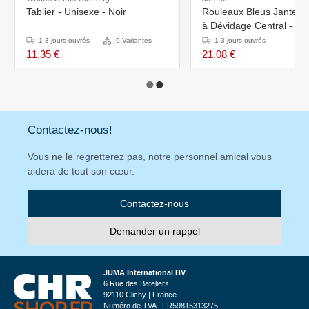
Tablier - Unisexe - Noir
Rouleaux Bleus Jantex - 
à Dévidage Central - Lot
1-3 jours ouvrés
9 Variantes
1-3 jours ouvrés
11,35 €
21,08 €
Contactez-nous!
Vous ne le regretterez pas, notre personnel amical vous
aidera de tout son cœur.
Contactez-nous
Demander un rappel
JUMA International BV
6 Rue des Bateliers
92110 Clichy | France
Numéro de TVA : FR59815313275