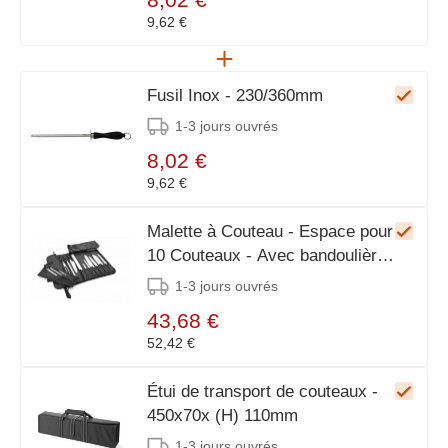
9,62 €
Fusil Inox - 230/360mm
1-3 jours ouvrés
8,02 €
9,62 €
Malette à Couteau - Espace pour
10 Couteaux - Avec bandoulière
- 510x170x (T) 50
1-3 jours ouvrés
43,68 €
52,42 €
Étui de transport de couteaux -
450x70x (H) 110mm
1-3 jours ouvrés