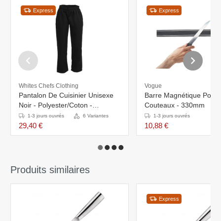
Express
Express
Whites Chefs Clothing
Vogue
Pantalon De Cuisinier Unisexe
Barre Magnétique Pour
Noir - Polyester/Coton -
Couteaux - 330mm
Disponibles En 6 Tailles
1-3 jours ouvrés
6 Variantes
1-3 jours ouvrés
29,40 €
10,88 €
Produits similaires
Express