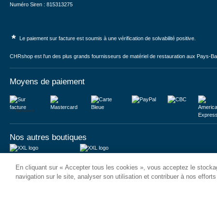
Numéro Siren : 815313275
*
Le paiement sur facture est soumis à une vérification de solvabilité positive.
CHRshop est l'un des plus grands fournisseurs de matériel de restauration aux Pays-Bas 
Moyens de paiement
Sur facture
Nos autres boutiques
Juma International B.V.
JUMA International BV
En cliquant sur « Accepter tous les cookies », vous acceptez le stockag
Königsborner Straße 26a
Vrijheidweg 34
39175 Biederitz | Deutschland
1521RR Wormerveer | Nederland
navigation sur le site, analyser son utilisation et contribuer à nos effort
USt-ID: DE321159873
BTW: NL853095048B01
Handelsregister: 58573909
K.V.K.: 58573909