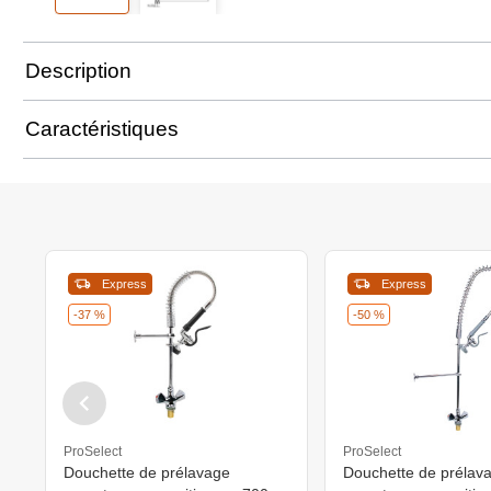
Description
Caractéristiques
Express
Express
-37 %
-50 %
ProSelect
ProSelect
Douchette de prélavage
Douchette de prélav