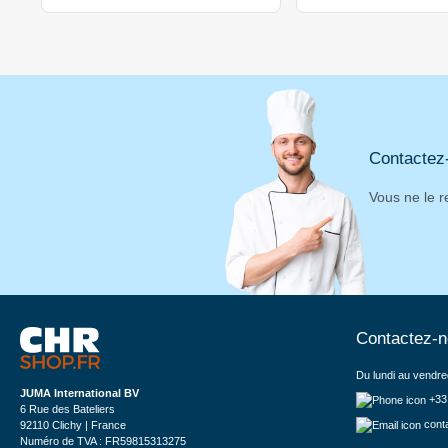
Contactez
Vous ne le r
Contactez-
Du lundi au vendre
JUMA International BV
+33
6 Rue des Bateliers
cont
92110 Clichy | France
Numéro de TVA : FR59815313275