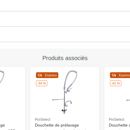
Produits associés
Express
Expres
-54 %
-61 %
ProSelect
ProSelect
age
Douchette de prélavage
Douchette 