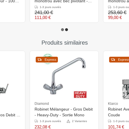
ur - 1000
monotrou avec bec pivotant -
monotrou av
mitigeur - 1000 mm
mitigeur -
1-3 jours ouvrés
1-3 jours o
241,00 €
253,60 €
111,00 €
99,00 €
Produits similaires
Express
Expres
Diamond
Klarco
Robinet Mélangeur - Gros Debit
Robinet A
s Debit -
- Heavy-Duty - Sortie Mono
Coude
1-3 jours ouvrés
2 Variantes
1-3 jours o
232,08 €
101,74 €