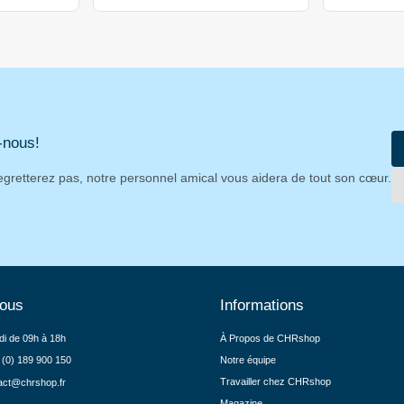
-nous!
egretterez pas, notre personnel amical vous aidera de tout son cœur.
nous
Informations
di de 09h à 18h
À Propos de CHRshop
 (0) 189 900 150
Notre équipe
Travailler chez CHRshop
act@chrshop.fr
Magazine