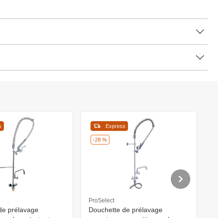
s
Express
-28 %
ProSelect
P
de prélavage
Douchette de prélavage
D