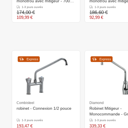
monotrou avec mitigeur - 700
monotrou avec mitige
mm
mm
1-3 jours ouvrés
1-3 jours ouvrés
174,00 €
186,60 €
109,99 €
92,99 €
Express
Express
Combisteel
Diamond
robinet - Connexion 1/2 pouce
Robinet Mitigeur -
Monocommande - Gro
Sortie Mono
1-3 jours ouvrés
1-3 jours ouvrés
193,47 €
339,33 €