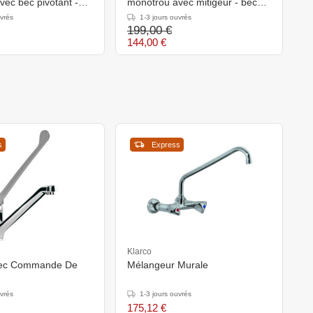
ec bec pivotant -
monotrou avec mitigeur - bec
m
 1200 mm
pivotant - 1200 mm
1
uvrés
1-3 jours ouvrés
199,00 €
1
144,00 €
1
s
Express
Klarco
vec Commande De
Mélangeur Murale
uvrés
1-3 jours ouvrés
175,12 €