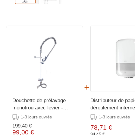
Douchette de prélavage
Distributeur de papi
monotrou avec levier -
déroulement interne
mitigeur - 1200 mm
1-3 jours ouvrés
1-3 jours ouvrés
199,40 €
78,71 €
99,00 €
94,45 €