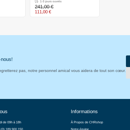
mitigeur - 1000 mm
1-3 jours ouvrés
241,00 €
111,00 €
-nous!
egretterez pas, notre personnel amical vous aidera de tout son cœur.
nous
Informations
di de 09h à 18h
À Propos de CHRshop
 (0) 189 900 150
Notre équipe