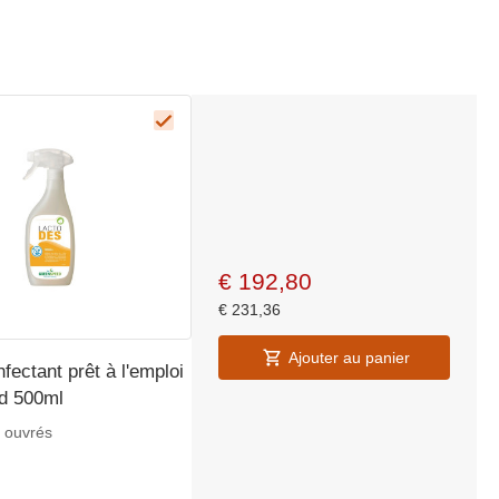
€
192,80
€
231,36
Ajouter au panier
fectant prêt à l'emploi
d 500ml
s ouvrés