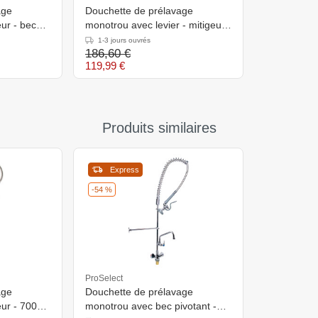
age
Douchette de prélavage
ur - bec
monotrou avec levier - mitigeur -
1000 mm
1-3 jours ouvrés
186,60 €
119,99 €
Produits similaires
Express
-54 %
ProSelect
age
Douchette de prélavage
ur - 700
monotrou avec bec pivotant -