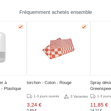
Fréquemment achetés ensemble
er à
torchon - Coton - Rouge
Spray désin
 - Plastique
Greenspee
1-3 jours ouvrés
1-3 jour
3 Variantes
3,24 €
11,85 €
3,89 €
14,22 €