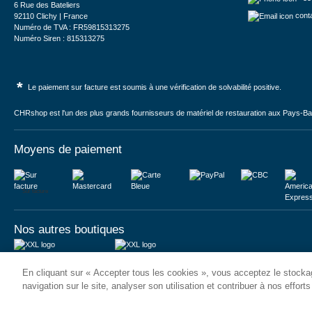
6 Rue des Bateliers
cont
92110 Clichy | France
Numéro de TVA : FR59815313275
Numéro Siren : 815313275
*
Le paiement sur facture est soumis à une vérification de solvabilité positive.
CHRshop est l'un des plus grands fournisseurs de matériel de restauration aux Pays-Bas 
Moyens de paiement
Sur facture
Nos autres boutiques
Juma International B.V.
JUMA International BV
En cliquant sur « Accepter tous les cookies », vous acceptez le stockag
Königsborner Straße 26a
Vrijheidweg 34
39175 Biederitz | Deutschland
1521RR Wormerveer | Nederland
navigation sur le site, analyser son utilisation et contribuer à nos effort
USt-ID: DE321159873
BTW: NL853095048B01
Handelsregister: 58573909
K.V.K.: 58573909