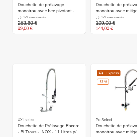
Douchette de prélavage
Douchette de prélav
monotrou avec bec pivotant -
monotrou avec mitige
mitigeur - 1200 mm
pivotant - 1200 mm
1-3 jours ouvrés
1-3 jours ouvrés
253,60 €
199,00 €
99,00 €
144,00 €
Express
-37 %
XXLselect
ProSelect
Douchette de Prélavage Encore
Douchette de prélav
- Bi Trous - INOX - 11 Litres p/m
monotrou avec mitige