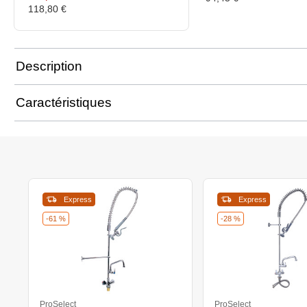
118,80 €
Description
Caractéristiques
Express
Express
-61 %
-28 %
ProSelect
ProSelect