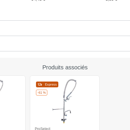
Produits associés
Express
-61 %
ProSelect