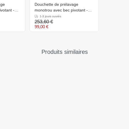
age
Douchette de prélavage
votant -
monotrou avec bec pivotant -
mitigeur - 1200 mm
1-3 jours ouvrés
253,60 €
99,00 €
Produits similaires