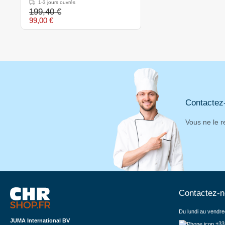
1200 mm
1-3 jours ouvrés
199,40 €
99,00 €
Contactez
Vous ne le r
Contactez-
Du lundi au vendre
JUMA International BV
+33