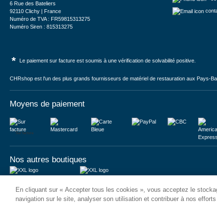
6 Rue des Bateliers
cont
92110 Clichy | France
Numéro de TVA : FR59815313275
Numéro Siren : 815313275
*
Le paiement sur facture est soumis à une vérification de solvabilité positive.
CHRshop est l'un des plus grands fournisseurs de matériel de restauration aux Pays-Bas 
Moyens de paiement
Sur facture
Nos autres boutiques
Juma International B.V.
JUMA International BV
En cliquant sur « Accepter tous les cookies », vous acceptez le stockag
Königsborner Straße 26a
Vrijheidweg 34
39175 Biederitz | Deutschland
1521RR Wormerveer | Nederland
navigation sur le site, analyser son utilisation et contribuer à nos effort
USt-ID: DE321159873
BTW: NL853095048B01
Handelsregister: 58573909
K.V.K.: 58573909