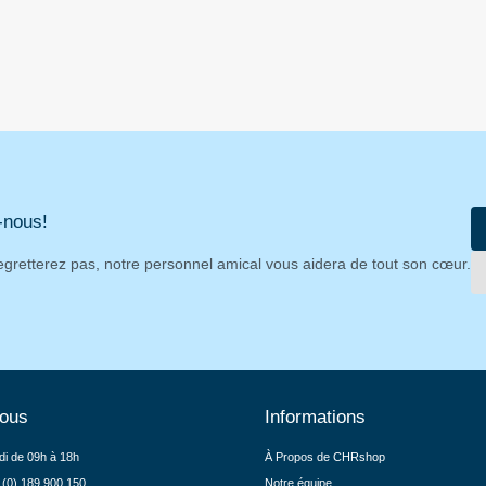
-nous!
egretterez pas, notre personnel amical vous aidera de tout son cœur.
nous
Informations
di de 09h à 18h
À Propos de CHRshop
 (0) 189 900 150
Notre équipe