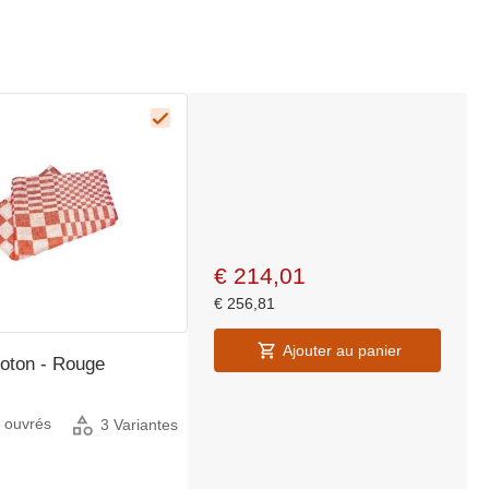
€
214,01
€
256,81
Ajouter au panier
Coton - Rouge
s ouvrés
3 Variantes