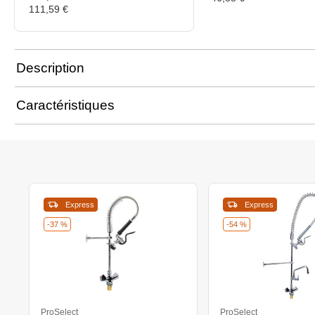
111,59 €
Description
Caractéristiques
Express
Express
-37 %
-54 %
ProSelect
ProSelect