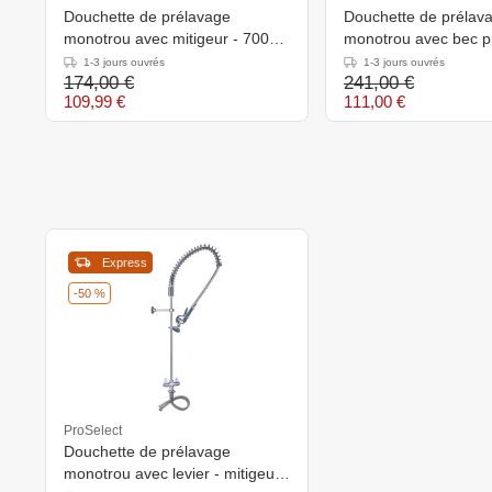
Douchette de prélavage
Douchette de prélav
monotrou avec mitigeur - 700
monotrou avec bec pi
mm
mitigeur - 1000 mm
1-3 jours ouvrés
1-3 jours ouvrés
174,00 €
241,00 €
109,99 €
111,00 €
Express
-50 %
ProSelect
Douchette de prélavage
monotrou avec levier - mitigeur -