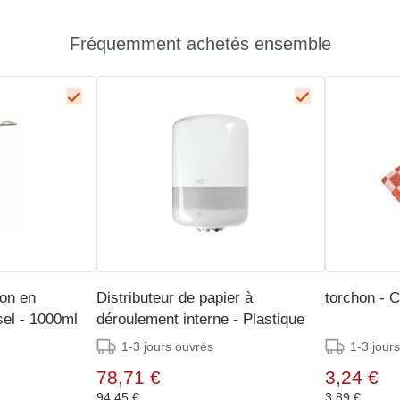
Fréquemment achetés ensemble
von en
Distributeur de papier à
torchon - 
sel - 1000ml
déroulement interne - Plastique
1-3 jours ouvrés
1-3 jour
78,71 €
3,24 €
94,45 €
3,89 €