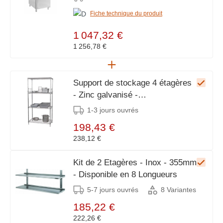
Fiche technique du produit
1 047,32 €
1 256,78 €
Support de stockage 4 étagères
- Zinc galvanisé -
1220x457x1830 (h) mm
1-3 jours ouvrés
198,43 €
238,12 €
Kit de 2 Etagères - Inox - 355mm
- Disponible en 8 Longueurs
5-7 jours ouvrés
8 Variantes
185,22 €
222,26 €