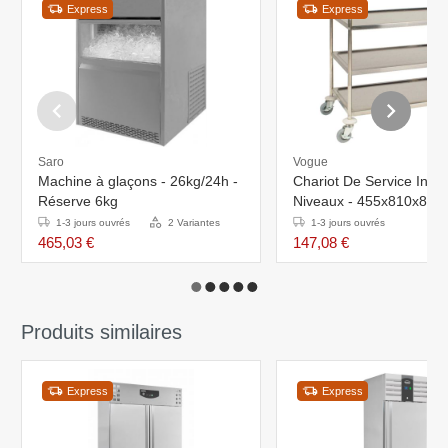
Express
Express
Saro
Vogue
Machine à glaçons - 26kg/24h -
Chariot De Service Inox 
Réserve 6kg
Niveaux - 455x810x85
1-3 jours ouvrés
2 Variantes
1-3 jours ouvrés
465,03 €
147,08 €
Produits similaires
Express
Express