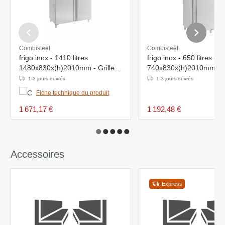
Combisteel
Combisteel
frigo inox - 1410 litres
frigo inox - 650 litres -
1480x830x(h)2010mm - Grilles
740x830x(h)2010mm - Gr
6x 2/1GN - 230V
3x 2/1GN - 230V
1-3 jours ouvrés
1-3 jours ouvrés
Fiche technique du produit
1 671,17 €
1 192,48 €
Accessoires
Express