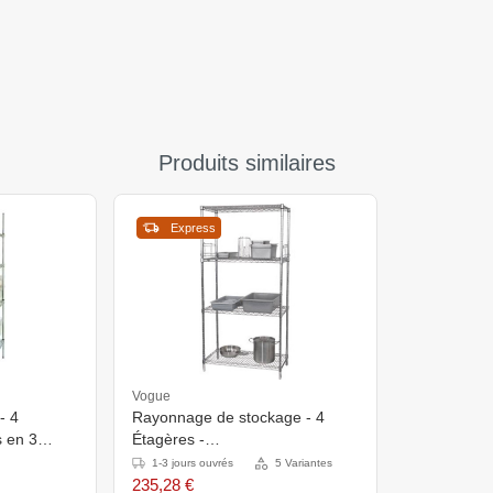
Produits similaires
Express
Vogue
- 4
Rayonnage de stockage - 4
s en 3
Étagères -
1830x610x(h)1830mm
1-3 jours ouvrés
5 Variantes
235,28 €