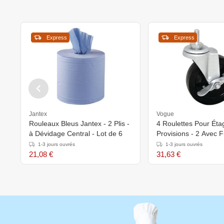
Express
Express
Jantex
Vogue
Rouleaux Bleus Jantex - 2 Plis -
4 Roulettes Pour Éta
à Dévidage Central - Lot de 6
Provisions - 2 Avec F
Sans Frein
1-3 jours ouvrés
1-3 jours ouvrés
21,08 €
31,63 €