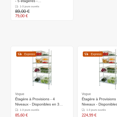
- 5 étagères -
910x455x(h)1810mm
1-3 jours ouvrés
89,00 €
79,00 €
Express
Express
Vogue
Vogue
Étagère à Provisions - 4
Étagère à Provisions 
Niveaux - Disponibles en 3
Niveaux - Disponible
Tailles
Tailles
1-3 jours ouvrés
1-3 jours ouvrés
85,60 €
224,99 €