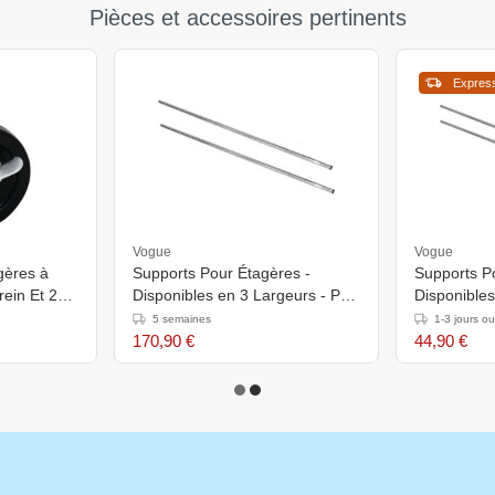
Pièces et accessoires pertinents
Expres
Vogue
Vogue
gères à
Supports Pour Étagères -
Supports P
rein Et 2
Disponibles en 3 Largeurs - Par
Disponibles
2 Pièces
2 Pièces
5 semaines
1-3 jours o
170,90 €
44,90 €