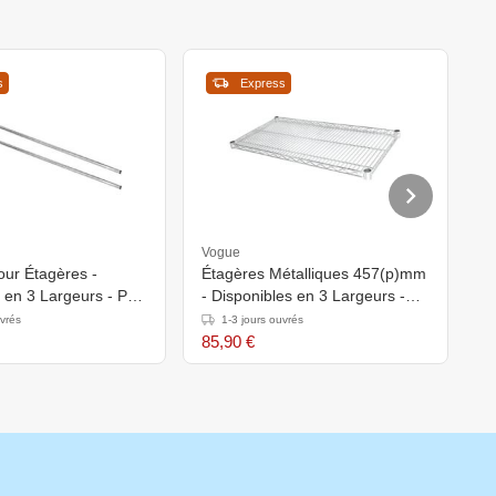
s
Express
Vogue
V
our Étagères -
Étagères Métalliques 457(p)mm
C
 en 3 Largeurs - Par
- Disponibles en 3 Largeurs -
à
Par 2 Pièces
uvrés
1-3 jours ouvrés
85,90 €
1