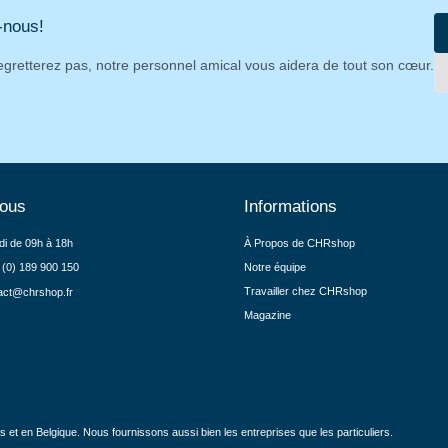
-nous!
egretterez pas, notre personnel amical vous aidera de tout son cœur.
nous
Informations
di de 09h à 18h
À Propos de CHRshop
 (0) 189 900 150
Notre équipe
Travailler chez CHRshop
act@chrshop.fr
Magazine
et en Belgique. Nous fournissons aussi bien les entreprises que les particuliers.