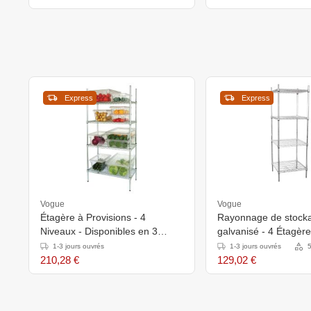
Express
Express
Vogue
Vogue
Étagère à Provisions - 4
Rayonnage de stocka
Niveaux - Disponibles en 3
galvanisé - 4 Étagèr
Tailles
61x61x(h)183cm
1-3 jours ouvrés
1-3 jours ouvrés
5
210,28 €
129,02 €