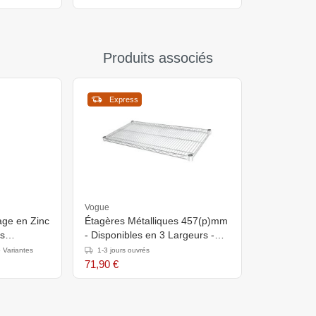
Produits associés
Express
Vogue
ge en Zinc
Étagères Métalliques 457(p)mm
es
- Disponibles en 3 Largeurs -
Par 2 Pièces
 Variantes
1-3 jours ouvrés
71,90 €