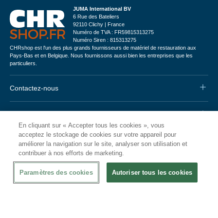
JUMA International BV
6 Rue des Bateliers
92110 Clichy | France
Numéro de TVA : FR59815313275
Numéro Siren : 815313275
CHRshop est l'un des plus grands fournisseurs de matériel de restauration aux
Pays-Bas et en Belgique. Nous fournissons aussi bien les entreprises que les
particuliers.
Contactez-nous
Informations
En cliquant sur « Accepter tous les cookies », vous
acceptez le stockage de cookies sur votre appareil pour
Service Clients
améliorer la navigation sur le site, analyser son utilisation et
contribuer à nos efforts de marketing.
Moyens de paiement
Paramètres des cookies
Autoriser tous les cookies
*
Le paiement sur facture est soumis à une vérification de solvabilité positive.
Nos autres boutiques