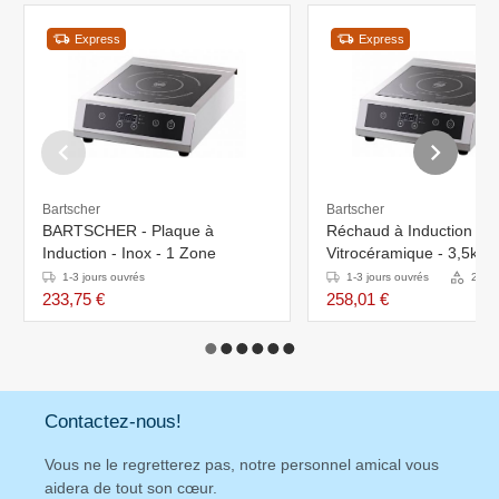
Express
Express
Bartscher
Bartscher
BARTSCHER - Plaque à
Réchaud à Induction - S
Induction - Inox - 1 Zone
Vitrocéramique - 3,5kW 
340x445x117(h)mm
1-3 jours ouvrés
1-3 jours ouvrés
2 Var
233,75 €
258,01 €
Contactez-nous!
Vous ne le regretterez pas, notre personnel amical vous
aidera de tout son cœur.