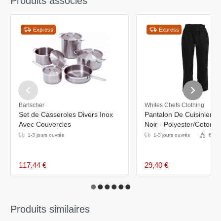
Produits associés
Express
Express
Bartscher
Whites Chefs Clothing
Set de Casseroles Divers Inox
Pantalon De Cuisinier U
Avec Couvercles
Noir - Polyester/Coton -
Disponibles En 6 Tailles
1-3 jours ouvrés
1-3 jours ouvrés
6 Var
117,44 €
29,40 €
Produits similaires