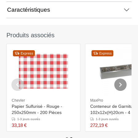
Caractéristiques
Produits associés
Express
Express
Chevler
MaxPro
Papier Sulfurisé - Rouge -
Conteneur de Garniture
250x250mm - 200 Pièces
102x12x(H)20cm - 4 x 1/6GN +
1/3GN - 100 mm
1-3 jours ouvrés
1-3 jours ouvrés
33,18 €
272,19 €