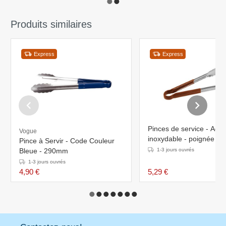
Produits similaires
Express
Express
Pinces de service - Acie
Vogue
inoxydable - poignée en
Pince à Servir - Code Couleur
plastique résistant à la c
Bleue - 290mm
1-3 jours ouvrés
Marron - 30 cm
1-3 jours ouvrés
4,90 €
5,29 €