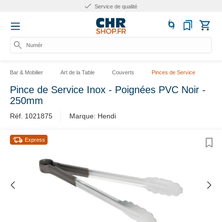
Service de qualité
Numéro
Bar & Mobilier
Art de la Table
Couverts
Pinces de Service
Pince de Service Inox - Poignées PVC Noir -
250mm
Réf. 1021875
Marque: Hendi
Express