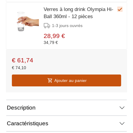
Verres à long drink Olympia Hi-
Ball 360ml - 12 pièces
1-3 jours ouvrés
28,99 €
34,79 €
€
61,74
€
74,10
Ajouter au panier
Description
Caractéristiques