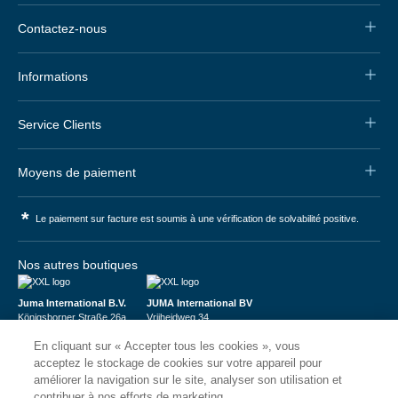
Contactez-nous
Informations
Service Clients
Moyens de paiement
*
Le paiement sur facture est soumis à une vérification de solvabilité positive.
Nos autres boutiques
Juma International B.V.
JUMA International BV
Königsborner Straße 26a
Vrijheidweg 34
39175 Biederitz | Deutschland
1521RR Wormerveer | Nederland
En cliquant sur « Accepter tous les cookies », vous
USt-ID: DE321159873
BTW: NL853095048B01
Handelsregister: 58573909
K.V.K.: 58573909
acceptez le stockage de cookies sur votre appareil pour
améliorer la navigation sur le site, analyser son utilisation et
contribuer à nos efforts de marketing.