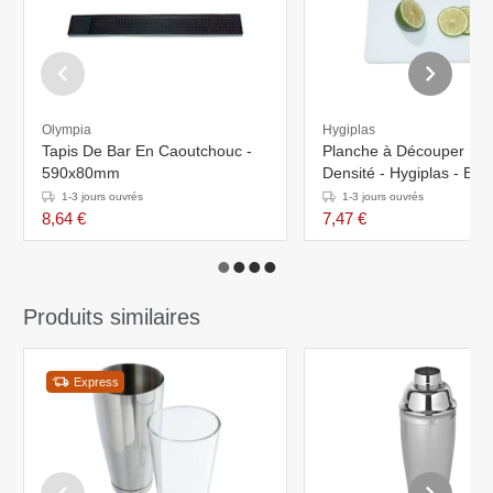
Olympia
Hygiplas
Tapis De Bar En Caoutchouc -
Planche à Découper Fai
590x80mm
Densité - Hygiplas - Bla
152x254x6mm
1-3 jours ouvrés
1-3 jours ouvrés
8,64 €
7,47 €
Produits similaires
Express