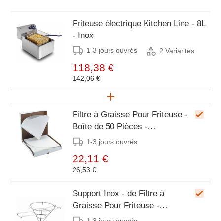
Friteuse électrique Kitchen Line - 8L
- Inox
1-3 jours ouvrés
2 Variantes
118,38 €
142,06 €
Filtre à Graisse Pour Friteuse -
Boîte de 50 Pièces -
Ø245x250(h)mm
1-3 jours ouvrés
22,11 €
26,53 €
Support Inox - de Filtre à
Graisse Pour Friteuse -
Ø250x200(h)mm
1-3 jours ouvrés