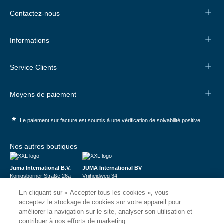
Contactez-nous
Informations
Service Clients
Moyens de paiement
*
Le paiement sur facture est soumis à une vérification de solvabilité positive.
Nos autres boutiques
Juma International B.V.
JUMA International BV
Königsborner Straße 26a
Vrijheidweg 34
39175 Biederitz | Deutschland
1521RR Wormerveer | Nederland
En cliquant sur « Accepter tous les cookies », vous
USt-ID: DE321159873
BTW: NL853095048B01
Handelsregister: 58573909
K.V.K.: 58573909
acceptez le stockage de cookies sur votre appareil pour
améliorer la navigation sur le site, analyser son utilisation et
contribuer à nos efforts de marketing.