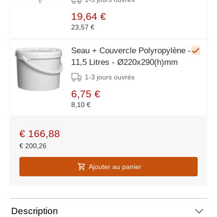
19,64 €
23,57 €
Seau + Couvercle Polyropylène -
11,5 Litres - Ø220x290(h)mm
1-3 jours ouvrés
6,75 €
8,10 €
€
166,88
€
200,26
Ajouter au panier
Description