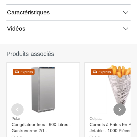
Caractéristiques
Vidéos
Produits associés
Express
Express
Polar
Colpac
Congélateur Inox - 600 Litres -
Cornets à Frites En Pap
Gastronorme 2/1 -
Jetable - 1000 Pièces
780x690x1890(h)mm