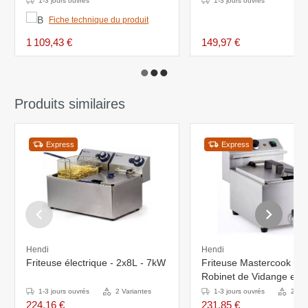
1-3 jours ouvrés
1-3 jours ouvrés
Fiche technique du produit
1 109,43 €
149,97 €
Produits similaires
Express
Express
Hendi
Hendi
Friteuse électrique - 2x8L - 7kW
Friteuse Mastercook Ino
Robinet de Vidange et P
Inclus - 8 Litres - 230V -
1-3 jours ouvrés
2 Variantes
1-3 jours ouvrés
2 Var
515x300x345(h)mm
224,16 €
231,85 €