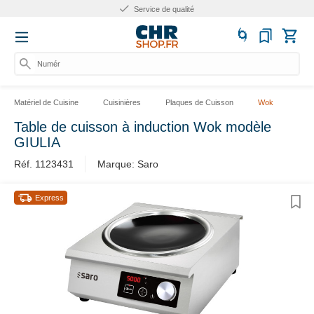
Service de qualité
Numéro
Matériel de Cuisine
Cuisinières
Plaques de Cuisson
Wok
Table de cuisson à induction Wok modèle
GIULIA
Réf. 1123431
Marque: Saro
Express