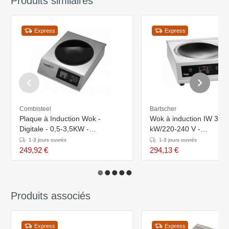
Produits similaires
Express
Express
Combisteel
Bartscher
Plaque à Induction Wok -
Wok à induction IW 35 -
Digitale - 0,5-3,5KW -
kW/220-240 V -
340x440x117(h)mm
340x400x(h)125mm
1-3 jours ouvrés
1-3 jours ouvrés
249,92 €
294,13 €
Produits associés
Express
Express