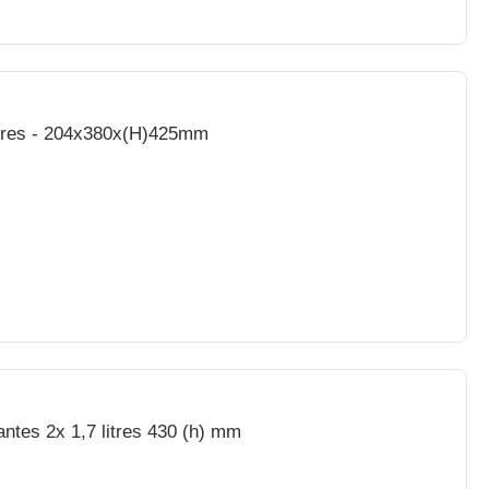
Machine à Café Profi Line - 1,8 Litres - 204x380x(H)425mm
antes 2x 1,7 litres 430 (h) mm