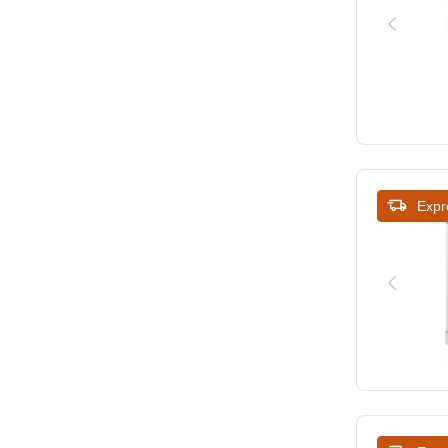
475
1145
1173
1254
Expr