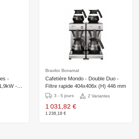
Bravilor Bonamat
res -
Cafetière Mondo - Double Duo -
 1,9kW -
Filtre rapide 404x406x (H) 446 mm
3 - 5 jours
2 Variantes
1 031,82 €
1 238,18 €