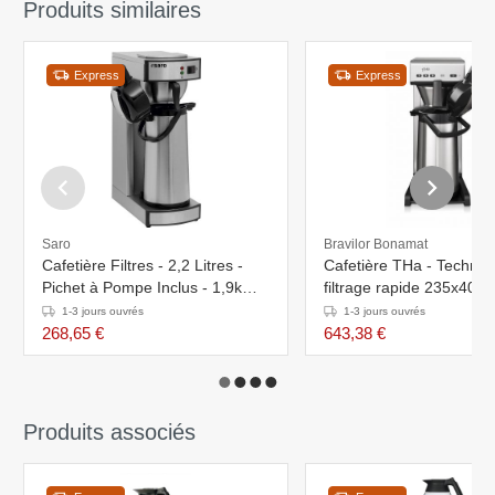
Produits similaires
Express
Express
Saro
Bravilor Bonamat
Cafetière Filtres - 2,2 Litres -
Cafetière THa - Technol
Pichet à Pompe Inclus - 1,9kW -
filtrage rapide 235x40
195x360x550(h)mm
1-3 jours ouvrés
1-3 jours ouvrés
268,65 €
643,38 €
Produits associés