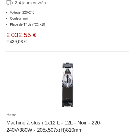
2-4 jours ouvrés
Voltage: 220-240
Couleur: noir
Plage de T° de (°C): -10
2 032,55 €
2 439,06 €
Hendi
Machine à slush 1x12 L - 12L - Noir - 220-
240V/380W - 205x507x(H)810mm