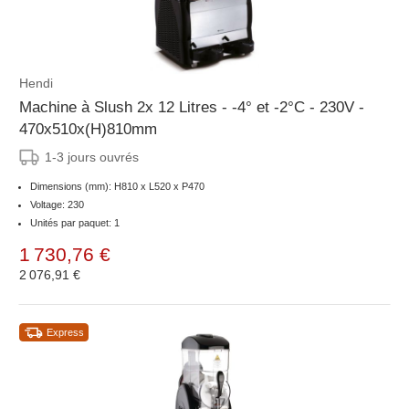
Hendi
Machine à Slush 2x 12 Litres - -4° et -2°C - 230V -
470x510x(H)810mm
1-3 jours ouvrés
Dimensions (mm): H810 x L520 x P470
Voltage: 230
Unités par paquet: 1
1 730,76 €
2 076,91 €
Express