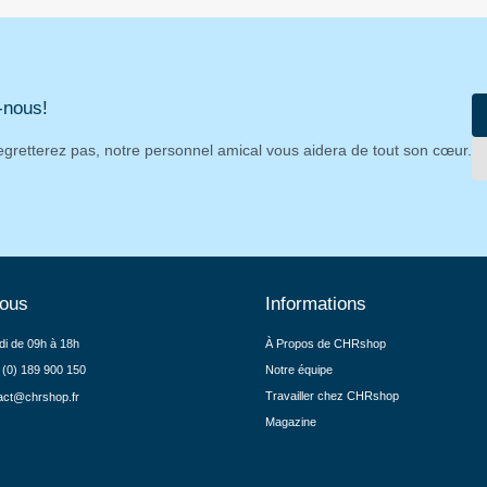
-nous!
egretterez pas, notre personnel amical vous aidera de tout son cœur.
nous
Informations
di de 09h à 18h
À Propos de CHRshop
 (0) 189 900 150
Notre équipe
Travailler chez CHRshop
act@chrshop.fr
Magazine