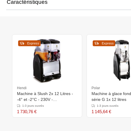
Caractéristiques
Express
Express
Hendi
Polar
Machine à Slush 2x 12 Litres -
Machine à glace fond
-4° et -2°C - 230V -
série G 1x 12 litres
470x510x(H)810mm
1-3 jours ouvrés
1-3 jours ouvrés
1 730,76 €
1 145,64 €