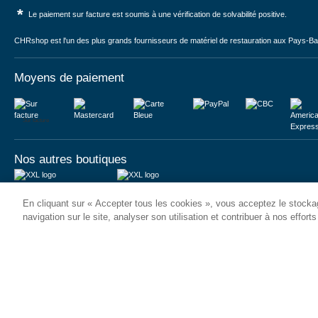
*
Le paiement sur facture est soumis à une vérification de solvabilité positive.
CHRshop est l'un des plus grands fournisseurs de matériel de restauration aux Pays-Bas 
Moyens de paiement
Sur facture
Nos autres boutiques
Juma International B.V.
JUMA International BV
En cliquant sur « Accepter tous les cookies », vous acceptez le stockag
Königsborner Straße 26a
Vrijheidweg 34
39175 Biederitz | Deutschland
1521RR Wormerveer | Nederland
navigation sur le site, analyser son utilisation et contribuer à nos effort
USt-ID: DE321159873
BTW: NL853095048B01
Handelsregister: 58573909
K.V.K.: 58573909