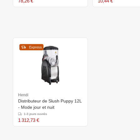
78,26 €
10,44 €
Express
Hendi
Distributeur de Slush Puppy 12L
- Mode jour et nuit
1-3 jours ouvrés
1 312,73 €