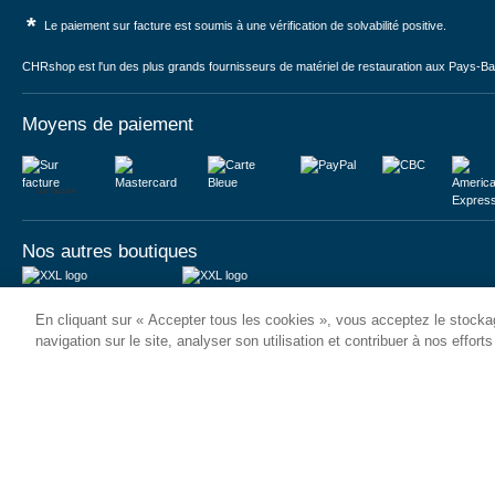
*
Le paiement sur facture est soumis à une vérification de solvabilité positive.
CHRshop est l'un des plus grands fournisseurs de matériel de restauration aux Pays-Bas 
Moyens de paiement
Sur facture
Nos autres boutiques
Juma International B.V.
JUMA International BV
En cliquant sur « Accepter tous les cookies », vous acceptez le stockag
Königsborner Straße 26a
Vrijheidweg 34
39175 Biederitz | Deutschland
1521RR Wormerveer | Nederland
navigation sur le site, analyser son utilisation et contribuer à nos effort
USt-ID: DE321159873
BTW: NL853095048B01
Handelsregister: 58573909
K.V.K.: 58573909