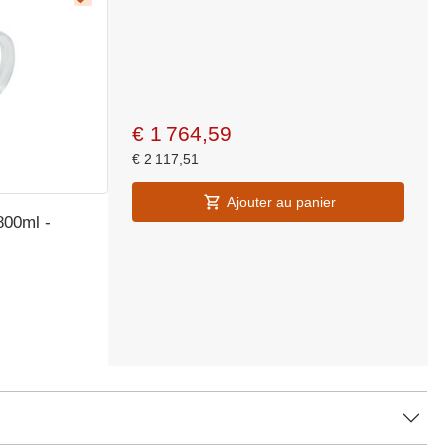
€
1 764,59
€
2 117,51
Ajouter au panier
800ml -