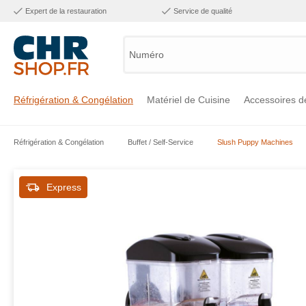
Expert de la restauration
Service de qualité
Numéro d'
Réfrigération & Congélation
Matériel de Cuisine
Accessoires d
Réfrigération & Congélation
Buffet / Self-Service
Slush Puppy Machines
Voir la catégorie Réfrigération & Congélation
Voir la catégorie Matériel de Cuisine
Voir la catégorie Accessoires de Cuisine
Voir la catégorie Maintien Chaud
Voir la catégorie Inox
Voir la catégorie Bar & Mobilier
Voir la catégorie Laverie & Hygiène
Express