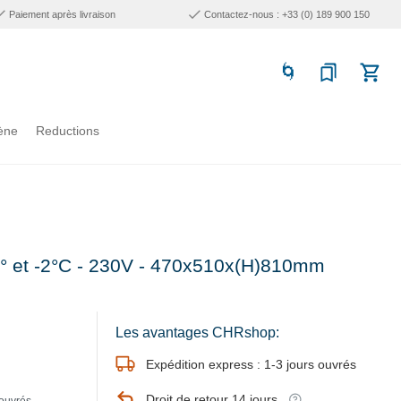
Paiement après livraison
Contactez-nous : +33 (0) 189 900 150
ène
Reductions
-4° et -2°C - 230V - 470x510x(H)810mm
Les avantages CHRshop:
Expédition express : 1-3 jours ouvrés
Droit de retour 14 jours