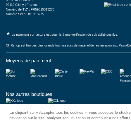
6 Rue des Bateliers
cont
92110 Clichy | France
Numéro de TVA : FR59815313275
Numéro Siren : 815313275
*
Le paiement sur facture est soumis à une vérification de solvabilité positive.
CHRshop est l'un des plus grands fournisseurs de matériel de restauration aux Pays-Bas 
Moyens de paiement
Sur facture
Nos autres boutiques
Juma International B.V.
JUMA International BV
En cliquant sur « Accepter tous les cookies », vous acceptez le stockag
Königsborner Straße 26a
Vrijheidweg 34
39175 Biederitz | Deutschland
1521RR Wormerveer | Nederland
navigation sur le site, analyser son utilisation et contribuer à nos effort
USt-ID: DE321159873
BTW: NL853095048B01
Handelsregister: 58573909
K.V.K.: 58573909