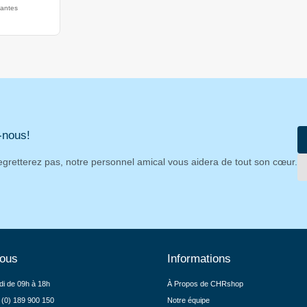
iantes
-nous!
egretterez pas, notre personnel amical vous aidera de tout son cœur.
nous
Informations
di de 09h à 18h
À Propos de CHRshop
 (0) 189 900 150
Notre équipe