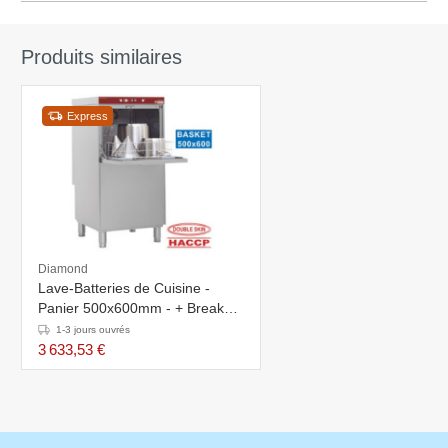
Produits similaires
Express
Diamond
Lave-Batteries de Cuisine -
Panier 500x600mm - + Break
Tank - 600x695x1280(h)mm
1-3 jours ouvrés
3 633,53 €