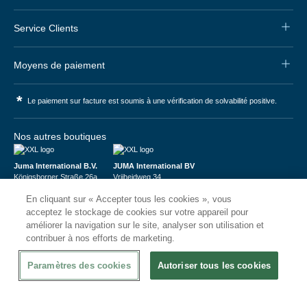
Service Clients
Moyens de paiement
*
Le paiement sur facture est soumis à une vérification de solvabilité positive.
Nos autres boutiques
Juma International B.V.
JUMA International BV
Königsborner Straße 26a
Vrijheidweg 34
39175 Biederitz | Deutschland
1521RR Wormerveer | Nederland
En cliquant sur « Accepter tous les cookies », vous
USt-ID: DE321159873
BTW: NL853095048B01
Handelsregister: 58573909
K.V.K.: 58573909
acceptez le stockage de cookies sur votre appareil pour
améliorer la navigation sur le site, analyser son utilisation et
contribuer à nos efforts de marketing.
Paramètres des cookies
Autoriser tous les cookies
© 2026
CHRshop