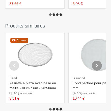
37,66 €
5,08 €
Produits similaires
Express
Hendi
Diamond
Assiette à pizza avec base en
Fond perforé pour pizz
maille - Aluminium - Ø250mm
mm
1-3 jours ouvrés
3-5 jours ouvrés
3,91 €
10,44 €